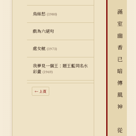
滿
烏絲愁
(1980)
室
戲為六絕句
幽
香
處女航
(1973)
已
我夢見一個王：題王藍同名水
暗
彩畫
(1969)
傳
← 上頁
風
神
從