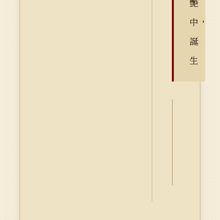
艷
中，
誕
生
詮
釋
資
料
Dublin
Core