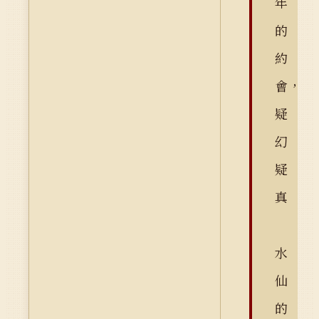
年
的
約
會，
疑
幻
疑
真
水
仙
的