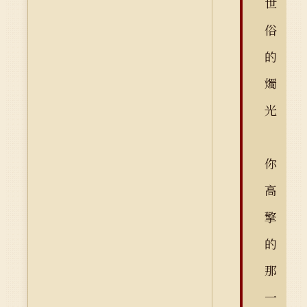
世
俗
的
燭
光
你
高
擎
的
那
一