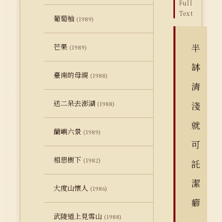
Full
Text
葡萄柚
(1989)
半
芒果
(1989)
缽
臺南的母親
(1988)
清
送二呆去澎湖
淺
(1988)
就
蘭嶼六景
(1989)
可
相思樹下
(1982)
託
潔
大度山懷人
(1986)
癖
武陵道上見雪山
(1988)