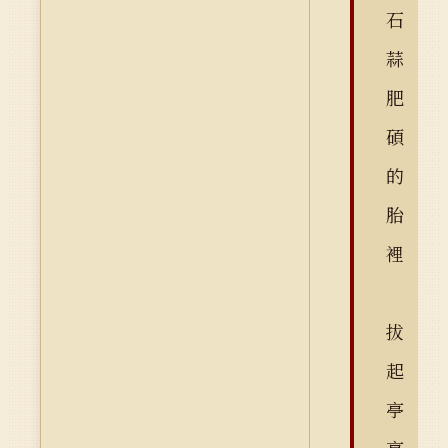
石
蒜
肥
碩
的
胎
裡
拔
起
亭