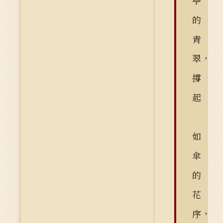
亭
的
青
翠，
撐
起
如
傘
的
花
序，