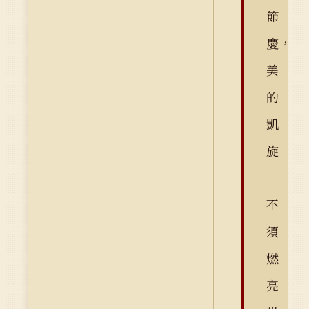
節
慶，
美
的
凱
旋
不
須
燃
亮