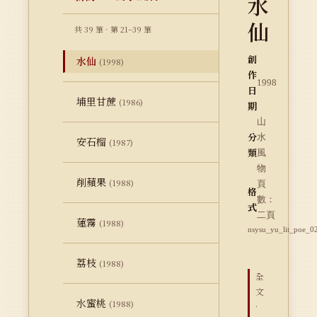
水
仙
共 39 筆 · 第 21–39 筆
創
水仙
(1998)
作
1998
日
埔里甘蔗
(1986)
期
山
分
水
安石榴
(1987)
類
風
物
削蘋果
(1988)
頁
格
數：
式
二頁
蓮霧
(1988)
nsysu_yu_lit_poe_0
荔枝
(1988)
全
文
水蜜桃
(1988)
·