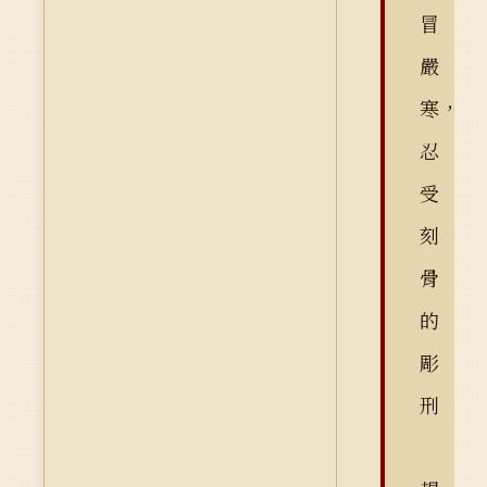
冒
嚴
寒，
忍
受
刻
骨
的
彫
刑