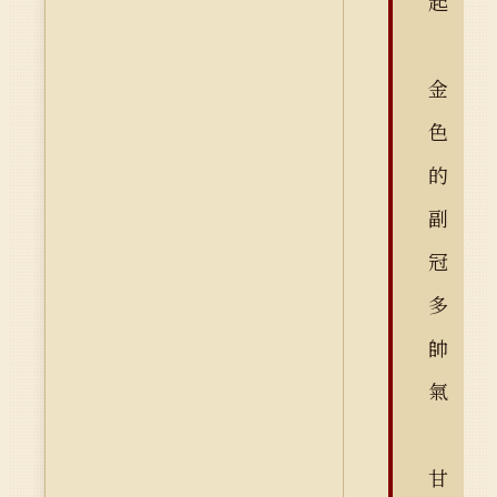
起
金
色
的
副
冠
多
帥
氣
甘