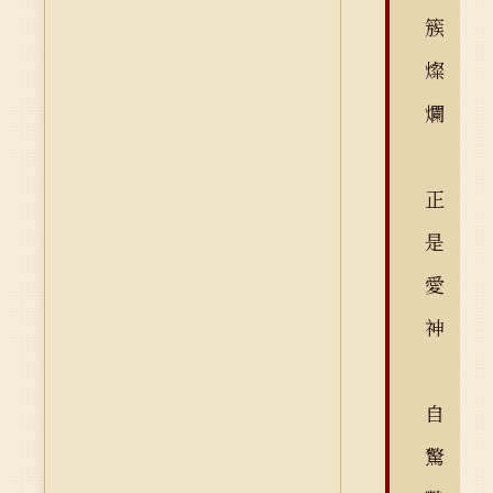
簇
燦
爛
正
是
愛
神
自
驚