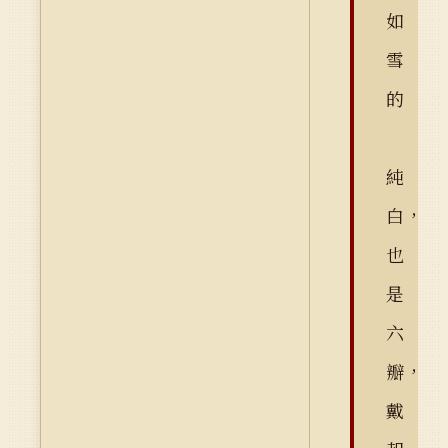
如
雪
的
純
白，
也
是
六
瓣，
戴