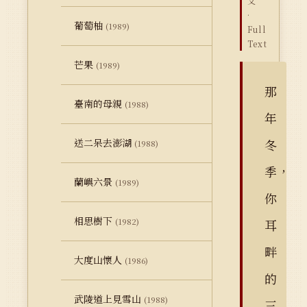
文
·
葡萄柚
(1989)
Full
Text
芒果
(1989)
那
臺南的母親
(1988)
年
送二呆去澎湖
冬
(1988)
季，
蘭嶼六景
(1989)
你
相思樹下
(1982)
耳
畔
大度山懷人
(1986)
的
武陵道上見雪山
(1988)
三