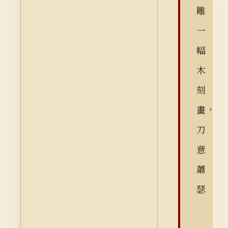
雕
一
幅
木
刻
畫，
刀
意
蕭
瑟