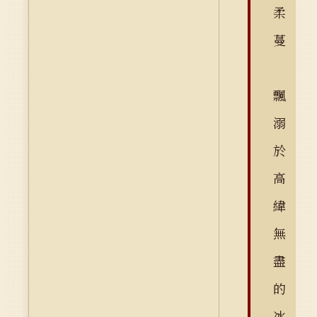
柔
蔓
飄
溺
於
高
緯
無
盡
的
冰