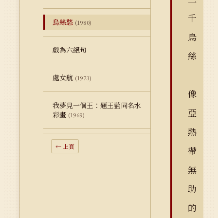
千
烏絲愁
(1980)
烏
戲為六絕句
絲
處女航
(1973)
像
我夢見一個王：題王藍同名水
亞
彩畫
(1969)
熱
← 上頁
帶
無
助
的