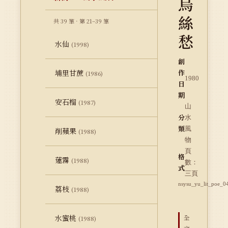
烏
絲
共 39 筆 · 第 21–39 筆
愁
水仙
(1998)
創
埔里甘蔗
作
(1986)
1980
日
期
安石榴
(1987)
山
分
水
類
風
削蘋果
(1988)
物
頁
格
蓮霧
(1988)
數：
式
三頁
nsysu_yu_lit_poe_0
荔枝
(1988)
水蜜桃
全
(1988)