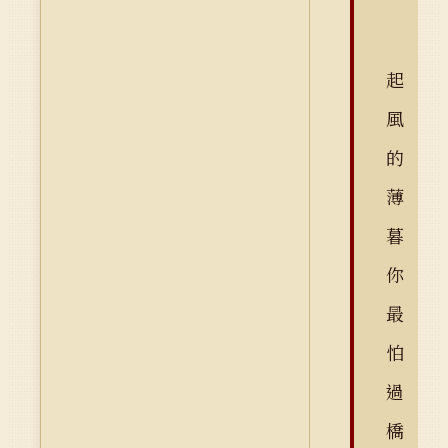
起
風
的
薄
暮
你
最
怕
過
橋