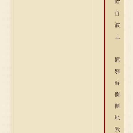
吹
自
波
上
握
別
時
惻
惻
地
我