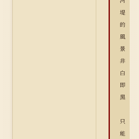
河
堤
的
風
景
非
白
即
黑
只
能