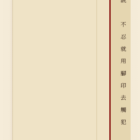
不
忍
就
用
腳
印
去
觸
犯