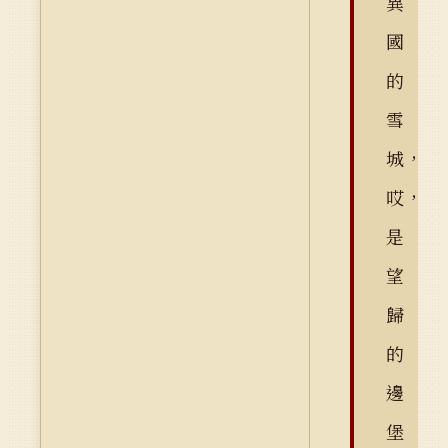
異
國
的
雪
城，
哎，
是
望
歸
的
邊
堡