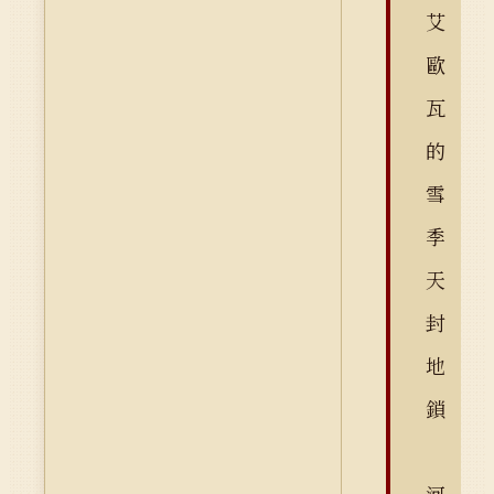
艾
歐
瓦
的
雪
季
天
封
地
鎖