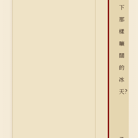
下
那
樣
曠
闊
的
冰
天?