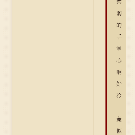
柔
弱
的
手
掌
心
啊
好
冷
竟
似