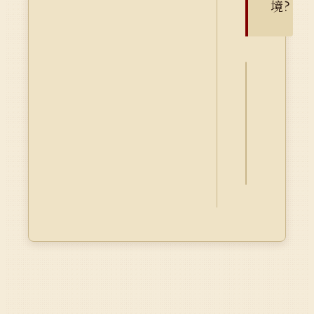
境?
詮
釋
資
料
Dublin
Core