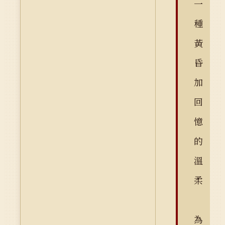
一
種
黃
昏
加
回
憶
的
溫
柔
為