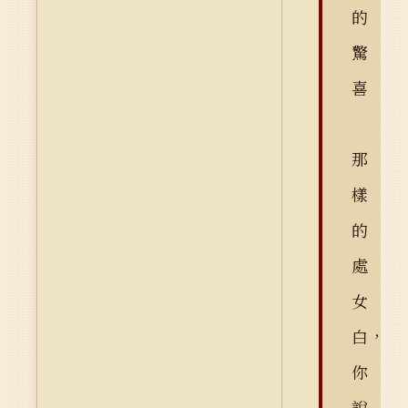
的
驚
喜
那
樣
的
處
女
白，
你
說