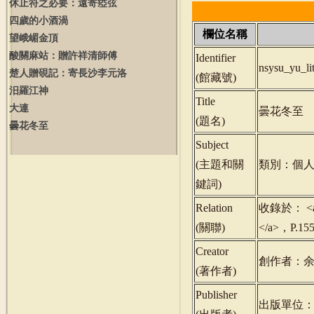
休止符之必要：遠寄瘂弦
四歲的小酒渦
欄位名稱
望峨嵋金頂
酸關麻站：贈許祥清師傅
Identifier
nsysu_yu_l
楚人贈硯記：寄長沙李元洛
(
館藏號
)
汨羅江神
Title
大連
曇花冬至
(
題名
)
曇花冬至
Subject
(
主題和關
類別：個人
鍵詞
)
Relation
收錄於： <a hr
(
關聯
)
</a>，P.1
Creator
創作者：
(
著作者
)
Publisher
出版單位