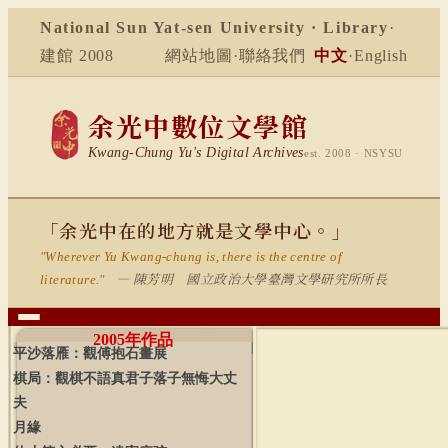
National Sun Yat-sen University · Library
·
建館 2008
網站地圖
·
聯絡我們
中文
·
English
余光中數位文學館
Kwang-Chung Yu's Digital Archives
est. 2008 · NSYSU
「余光中在的地方就是文學中心。」
"Wherever Yu Kwang-chung is, there is the centre of
— 陳芳明 國立政治大學臺灣文學研究所所長
literature."
2005
年作品
平沙落雁：觀傅抱石畫展
棋局：觀棋不語真君子落子無悔大丈
夫
月緣