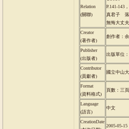
Relation
P.141-1
(
關聯
)
真君子 落子
無悔大丈夫 之二(
Creator
創作者：
(
著作者
)
Publisher
出版單位
(
出版者
)
Contributor
國立中山
(
貢獻者
)
Format
頁數：三
(
資料格式
)
Language
中文
(
語言
)
CreationDate
2005-05-15