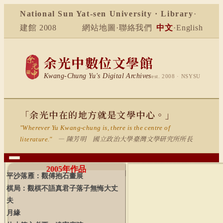
National Sun Yat-sen University · Library
·
建館 2008
網站地圖
·
聯絡我們
中文
·
English
余光中數位文學館
Kwang-Chung Yu's Digital Archives
est. 2008 · NSYSU
「余光中在的地方就是文學中心。」
"Wherever Yu Kwang-chung is, there is the centre of
— 陳芳明 國立政治大學臺灣文學研究所所長
literature."
2005
年作品
平沙落雁：觀傅抱石畫展
棋局：觀棋不語真君子落子無悔大丈
夫
月緣