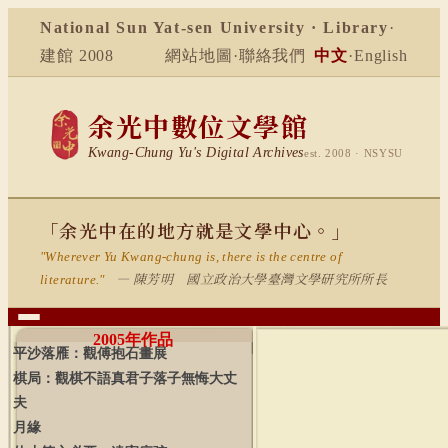
National Sun Yat-sen University · Library
·
建館 2008
網站地圖
·
聯絡我們
中文
·
English
余光中數位文學館
Kwang-Chung Yu's Digital Archives
est. 2008 · NSYSU
「余光中在的地方就是文學中心。」
"Wherever Yu Kwang-chung is, there is the centre of
— 陳芳明 國立政治大學臺灣文學研究所所長
literature."
2005
年作品
平沙落雁：觀傅抱石畫展
棋局：觀棋不語真君子落子無悔大丈
夫
月緣