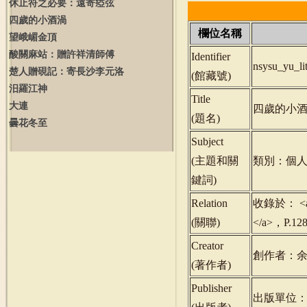
休止符之必要：遠寄瘂弦
四歲的小酒渦
欄位名稱
望峨嵋金頂
酸關麻站：贈許祥清師傅
Identifier
nsysu_yu_l
楚人贈硯記：寄長沙李元洛
(
館藏號
)
汨羅江神
Title
大連
四歲的小
(
題名
)
曇花冬至
Subject
(
主題和關
類別：個人
鍵詞
)
Relation
收錄於： <a hr
(
關聯
)
</a>，P.1
Creator
創作者：
(
著作者
)
Publisher
出版單位