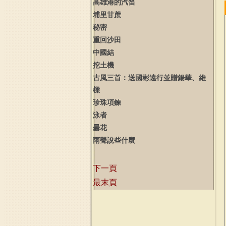
高雄港的汽笛
埔里甘蔗
秘密
重回沙田
中國結
挖土機
古風三首：送國彬遠行並贈鍚華、維
樑
珍珠項鍊
泳者
曇花
雨聲說些什麼
下一頁
最末頁