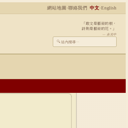
網站地圖
·
聯絡我們
中文
·
English
「敢文是藝術的根，
詩則是藝術的花。」
— 余光中
🔍