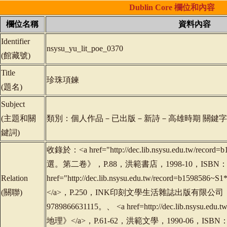
Dublin
Core
欄位和內容
欄位名稱
資料內容
Identifier
nsysu_yu_lit_poe_0370
(
館藏號
)
Title
珍珠項鍊
(
題名
)
Subject
(
主題和關
類別：個人作品－已出版－新詩－高雄時期 關鍵
鍵詞
)
收錄於：<a href="http://dec.lib.nsysu.edu.tw/rec
選。第二卷》，P.88，洪範書店，1998-10，ISBN：978
Relation
href="http://dec.lib.nsysu.edu.tw/record=b1
(
關聯
)
</a>，P.250，INK印刻文學生活雜誌出版有限公司，2
9789866631115。、 <a href=http://dec.lib.nsysu.ed
地理》</a>，P.61-62，洪範文學，1990-06，ISBN：9