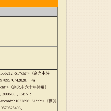
字：
ord=b1556212~S1*cht">《余光中詩
9576742828、 <a
598586~S1*cht">《余光中六十年詩選》
008-06，ISBN：
u.tw/record=b1032896~S1*cht>《夢與
579525498、