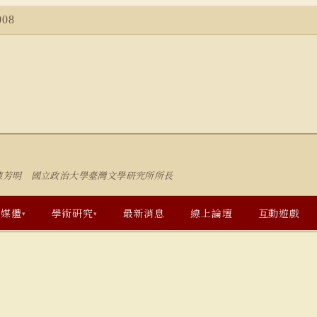
08
陳芳明 國立政治大學臺灣文學研究所所長
多媒體
學術研究
最新消息
線上論壇
互動遊戲
▾
▾