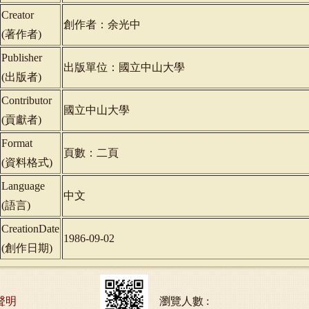
Creator
創作者：余光中
(
著作者
)
Publisher
出版單位：國立中山大學
(
出版者
)
Contributor
國立中山大學
(
貢獻者
)
Format
頁數：二頁
(
資料格式
)
Language
中文
(
語言
)
CreationDate
1986-09-02
(
創作日期
)
聲明
瀏覽人數 :