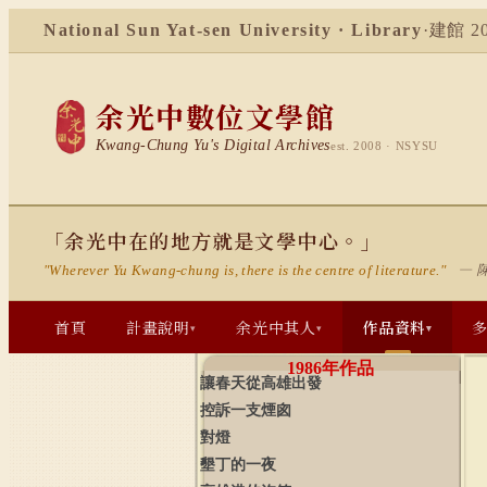
National Sun Yat-sen University · Library
·
建館 20
余光中數位文學館
Kwang-Chung Yu's Digital Archives
est. 2008 · NSYSU
「余光中在的地方就是文學中心。」
— 
"Wherever Yu Kwang-chung is, there is the centre of literature."
首頁
計畫說明
余光中其人
作品資料
▾
▾
▾
1986
年作品
讓春天從高雄出發
控訴一支煙囪
對燈
墾丁的一夜