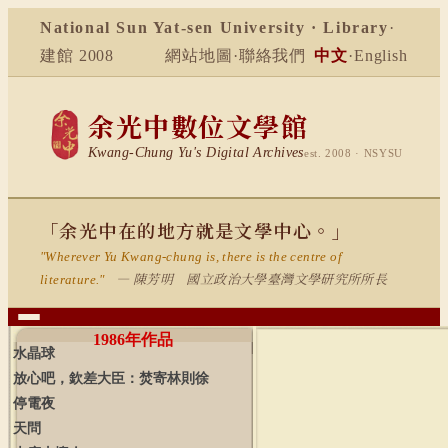
National Sun Yat-sen University · Library
·
建館 2008
網站地圖
·
聯絡我們
中文
·
English
余光中數位文學館
Kwang-Chung Yu's Digital Archives
est. 2008 · NSYSU
「余光中在的地方就是文學中心。」
"Wherever Yu Kwang-chung is, there is the centre of
— 陳芳明 國立政治大學臺灣文學研究所所長
literature."
1986
年作品
水晶球
放心吧，欽差大臣：焚寄林則徐
停電夜
天問