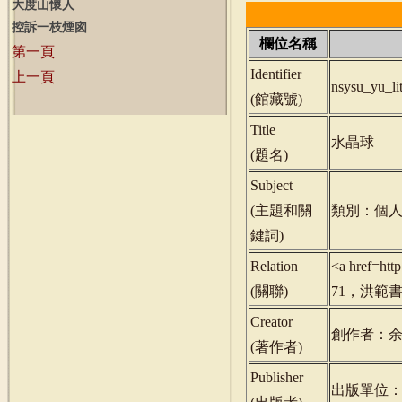
大度山懷人
控訴一枝煙囪
欄位名稱
第一頁
Identifier
上一頁
nsysu_yu_l
(
館藏號
)
Title
水晶球
(
題名
)
Subject
(
主題和關
類別：個人
鍵詞
)
Relation
<a href=ht
(
關聯
)
71，洪範書店
Creator
創作者：
(
著作者
)
Publisher
出版單位