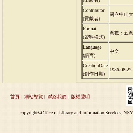
(
出版者
)
Contributor
國立中山
(
貢獻者
)
Format
頁數：五
(
資料格式
)
Language
中文
(
語言
)
CreationDate
1986-08-25
(
創作日期
)
首頁
|
網站導覽
|
聯絡我們
|
版權聲明
copyright©Office of Library and Information S