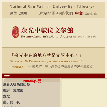
National Sun Yat-sen University · Library
·
建館 2008
網站地圖
·
聯絡我們
中文
·
English
余光中數位文學館
Kwang-Chung Yu's Digital Archives
est. 2008 · NSYSU
「余光中在的地方就是文學中心。」
"Wherever Yu Kwang-chung is, there is the centre of
— 陳芳明 國立政治大學臺灣文學研究所所長
literature."
1986
年作品
讓春天從高雄出發
控訴一支煙囪
對燈
墾丁的一夜