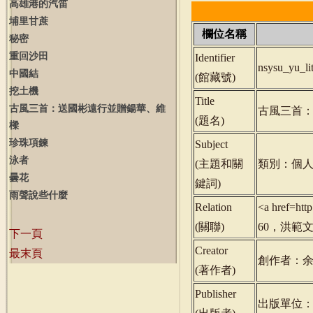
高雄港的汽笛
埔里甘蔗
欄位名稱
秘密
重回沙田
Identifier
nsysu_yu_l
中國結
(
館藏號
)
挖土機
Title
古風三首：送國彬遠行並贈鍚華、維
古風三首
(
題名
)
樑
珍珠項鍊
Subject
泳者
(
主題和關
類別：個人
曇花
鍵詞
)
雨聲說些什麼
Relation
<a href=ht
(
關聯
)
60，洪範文學
下一頁
Creator
最末頁
創作者：
(
著作者
)
Publisher
出版單位