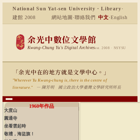
National Sun Yat-sen University · Library
·
建館 2008
網站地圖
·
聯絡我們
中文
·
English
余光中數位文學館
Kwang-Chung Yu's Digital Archives
est. 2008 · NSYSU
「余光中在的地方就是文學中心。」
"Wherever Yu Kwang-chung is, there is the centre of
— 陳芳明 國立政治大學臺灣文學研究所所長
literature."
1960
年作品
大度山
圓通寺
坐看雲起時
敬禮，海盜旗！