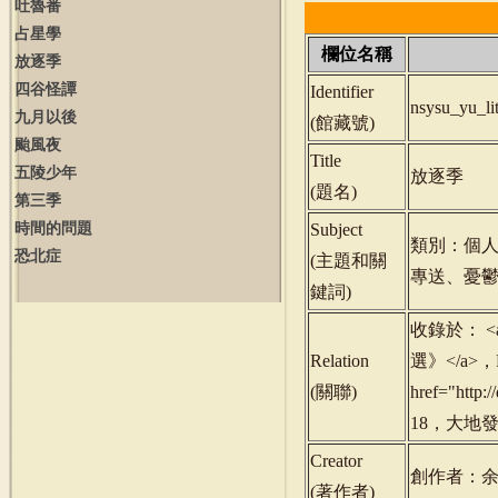
吐魯番
占星學
欄位名稱
放逐季
四谷怪譚
Identifier
nsysu_yu_l
九月以後
(
館藏號
)
颱風夜
Title
五陵少年
放逐季
(
題名
)
第三季
時間的問題
Subject
類別：個
恐北症
(
主題和關
專送、憂鬱
鍵詞
)
收錄於： <a hr
Relation
選》</a>，P
(
關聯
)
href="http
18，大地發行
Creator
創作者：
(
著作者
)