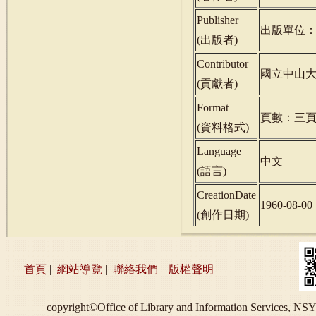
Publisher
出版單位
(
出版者
)
Contributor
國立中山
(
貢獻者
)
Format
頁數：三
(
資料格式
)
Language
中文
(
語言
)
CreationDate
1960-08-00
(
創作日期
)
首頁
|
網站導覽
|
聯絡我們
|
版權聲明
copyright©Office of Library and Information S