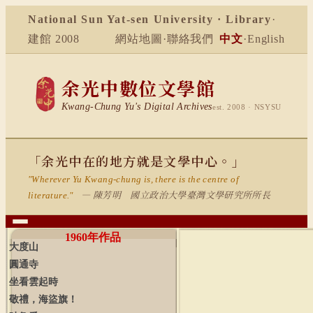
National Sun Yat-sen University · Library
·
建館 2008
網站地圖
·
聯絡我們
中文
·
English
余光中數位文學館
Kwang-Chung Yu's Digital Archives
est. 2008 · NSYSU
「余光中在的地方就是文學中心。」
"Wherever Yu Kwang-chung is, there is the centre of
— 陳芳明 國立政治大學臺灣文學研究所所長
literature."
1960
年作品
大度山
圓通寺
坐看雲起時
敬禮，海盜旗！