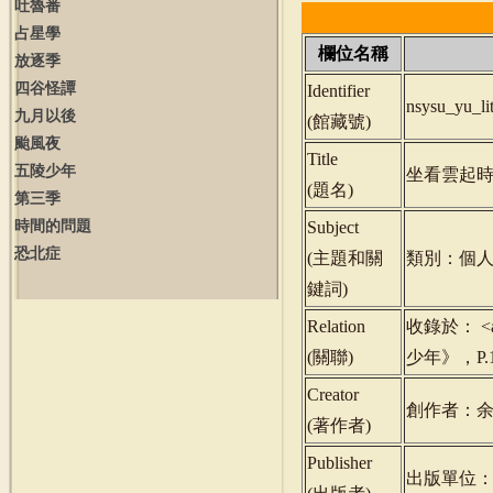
吐魯番
占星學
欄位名稱
放逐季
四谷怪譚
Identifier
nsysu_yu_l
九月以後
(
館藏號
)
颱風夜
Title
五陵少年
坐看雲起
(
題名
)
第三季
時間的問題
Subject
恐北症
(
主題和關
類別：個人
鍵詞
)
Relation
收錄於： <a hr
(
關聯
)
少年》，P.1
Creator
創作者：
(
著作者
)
Publisher
出版單位