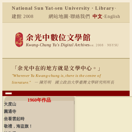
National Sun Yat-sen University · Library
·
建館 2008
網站地圖
·
聯絡我們
中文
·
English
余光中數位文學館
Kwang-Chung Yu's Digital Archives
est. 2008 · NSYSU
「余光中在的地方就是文學中心。」
"Wherever Yu Kwang-chung is, there is the centre of
— 陳芳明 國立政治大學臺灣文學研究所所長
literature."
1960
年作品
大度山
圓通寺
坐看雲起時
敬禮，海盜旗！