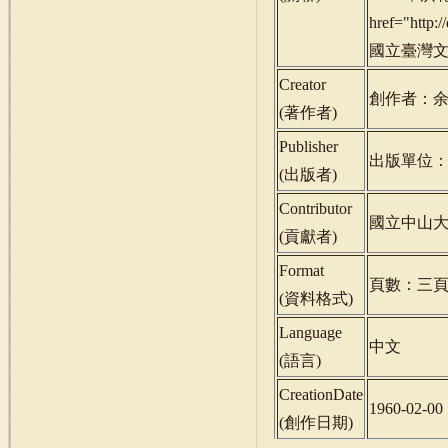
href="http
國立臺灣文學館
Creator
創作者：
(
著作者
)
Publisher
出版單位
(
出版者
)
Contributor
國立中山
(
貢獻者
)
Format
頁數：三
(
資料格式
)
Language
中文
(
語言
)
CreationDate
1960-02-00
(
創作日期
)