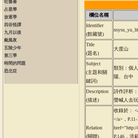
吐魯番
占星學
欄位名稱
放逐季
四谷怪譚
Identifier
nsysu_yu_l
九月以後
(
館藏號
)
颱風夜
Title
五陵少年
大度山
(
題名
)
第三季
時間的問題
Subject
類別：個
恐北症
(
主題和關
陽、台中
鍵詞
)
Description
詩作評析
(
描述
)
聲喊人去
收錄於： <a h
</a>，P.1
Relation
href="http
(
關聯
)
P.146，洪範