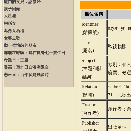
廈門的女兒：謝舒婷
浪子回頭
欄位名稱
木星衝
抱孫女
Identifier
nsysu_yu_l
為孫女祈禱
(
館藏號
)
食客之歌
Title
勸一位憤怒的朋友
秋後賴賬
(
題名
)
燦爛在呼喚：寫在夏菁七十歲生日
母難日：三題
Subject
類別：個
登高：重九日自澳洲返台
(
主題和關
廢票、候
悲來日：百年多是幾多時
鍵詞
)
Relation
<a href="h
(
關聯
)
71，九歌出版，
Creator
創作者：
(
著作者
)
Publisher
出版單位