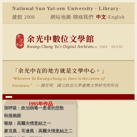
National Sun Yat-sen University · Library
·
建館 2008
網站地圖
·
聯絡我們
中文
·
English
余光中數位文學館
Kwang-Chung Yu's Digital Archives
est. 2008 · NSYSU
「余光中在的地方就是文學中心。」
"Wherever Yu Kwang-chung is, there is the centre of
— 陳芳明 國立政治大學臺灣文學研究所所長
literature."
1995
年作品
深呼吸：政治病毒一患者的悲歌
秋後賴賬
喉核：高爾夫情意結之一
麥克風，耳邊風：高爾夫情意結之二