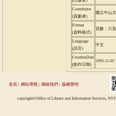
(
出版者
)
Contributor
國立中山
(
貢獻者
)
Format
頁數：六
(
資料格式
)
Language
中文
(
語言
)
CreationDate
1995-11-05
(
創作日期
)
首頁
|
網站導覽
|
聯絡我們
|
版權聲明
copyright©Office of Library and Information S