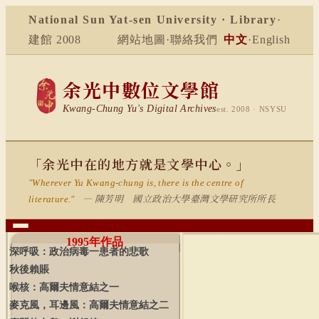
National Sun Yat-sen University · Library
·
建館 2008
網站地圖
·
聯絡我們
中文
·
English
余光中數位文學館
Kwang-Chung Yu's Digital Archives
est. 2008 · NSYSU
「余光中在的地方就是文學中心。」
"Wherever Yu Kwang-chung is, there is the centre of
— 陳芳明 國立政治大學臺灣文學研究所所長
literature."
1995
年作品
深呼吸：政治病毒一患者的悲歌
秋後賴賬
喉核：高爾夫情意結之一
麥克風，耳邊風：高爾夫情意結之二