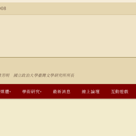
08
陳芳明 國立政治大學臺灣文學研究所所長
多媒體
學術研究
最新消息
線上論壇
互動遊戲
▾
▾