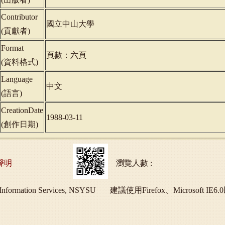
Contributor
國立中山大學
(
貢獻者
)
Format
頁數：六頁
(
資料格式
)
Language
中文
(
語言
)
CreationDate
1988-03-11
(
創作日期
)
聲明
瀏覽人數 :
ry and Information Services, NSYSU 建議使用Firefox、Micros