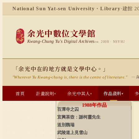
National Sun Yat-sen University · Library
·
建館 20
余光中數位文學館
Kwang-Chung Yu's Digital Archives
est. 2008 · NSYSU
「余光中在的地方就是文學中心。」
— 
"Wherever Yu Kwang-chung is, there is the centre of literature."
首頁
計畫說明
余光中其人
作品資料
▾
▾
▾
1988
年作品
百潭寺之囚
宜興茶壺：謝柯靈先生
送別魏瑞
武陵道上見雪山