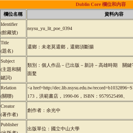
Dublin
Core
欄位和內容
欄位名稱
資料內容
Identifier
nsysu_yu_lit_poe_0394
(
館藏號
)
Title
還鄉：未老莫還鄉，還鄉須斷腸
(
題名
)
Subject
類別：個人作品－已出版－新詩－高雄時期 關鍵
(
主題和關
面騖
鍵詞
)
Relation
<a href=http://dec.lib.nsysu.edu.tw/record=b10
(
關聯
)
173，洪範書店，1990-06，ISBN：9579525498、
Creator
創作者：余光中
(
著作者
)
Publisher
出版單位：國立中山大學
(
出版者
)