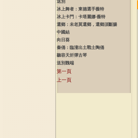
送別
冰上舞者：東德選手薇特
冰上卡門：卡塔麗娜‧薇特
還鄉：未老莫還鄉，還鄉須斷腸
中國結
向日葵
秦俑：臨潼出土戰士陶俑
聽容天圻彈古琴
送別魏端
第一頁
上一頁