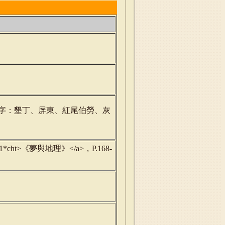
字：墾丁、屏東、紅尾伯勞、灰
32896~S1*cht>《夢與地理》</a>，P.168-