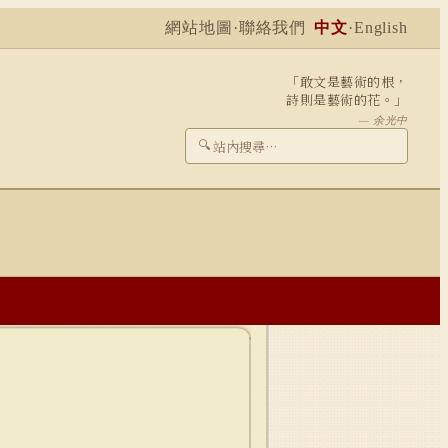
網站地圖
·
聯絡我們
中文
·
English
「敢文是藝術的根，
詩則是藝術的花。」
— 余光中
🔍