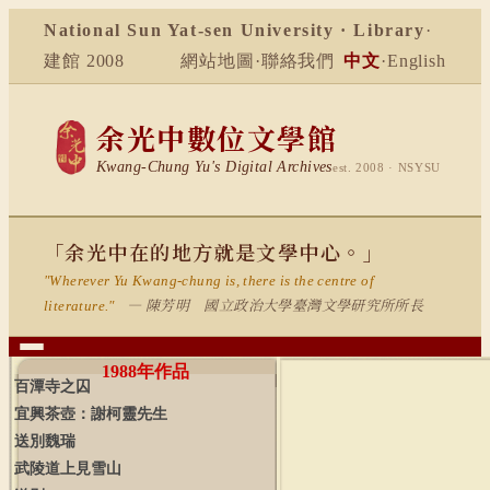
National Sun Yat-sen University · Library
·
建館 2008
網站地圖
·
聯絡我們
中文
·
English
余光中數位文學館
Kwang-Chung Yu's Digital Archives
est. 2008 · NSYSU
「余光中在的地方就是文學中心。」
"Wherever Yu Kwang-chung is, there is the centre of
— 陳芳明 國立政治大學臺灣文學研究所所長
literature."
1988
年作品
百潭寺之囚
宜興茶壺：謝柯靈先生
送別魏瑞
武陵道上見雪山