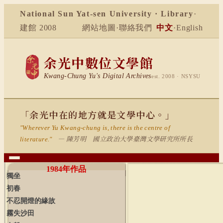
National Sun Yat-sen University · Library
·
建館 2008
網站地圖
·
聯絡我們
中文
·
English
余光中數位文學館
Kwang-Chung Yu's Digital Archives
est. 2008 · NSYSU
「余光中在的地方就是文學中心。」
"Wherever Yu Kwang-chung is, there is the centre of
— 陳芳明 國立政治大學臺灣文學研究所所長
literature."
1984
年作品
獨坐
初春
不忍開燈的緣故
霧失沙田