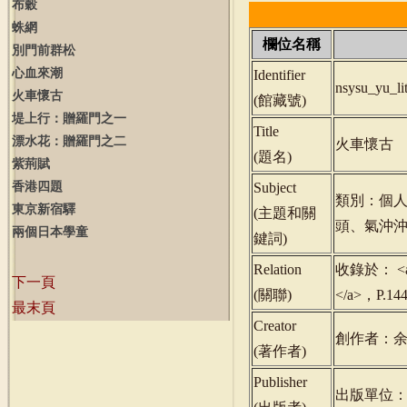
布穀
蛛網
欄位名稱
別門前群松
心血來潮
Identifier
nsysu_yu_l
火車懷古
(
館藏號
)
堤上行：贈羅門之一
Title
漂水花：贈羅門之二
火車懷古
(
題名
)
紫荊賦
香港四題
Subject
類別：個
東京新宿驛
(
主題和關
頭、氣沖
兩個日本學童
鍵詞
)
Relation
收錄於： <a hr
下一頁
(
關聯
)
</a>，P.1
最末頁
Creator
創作者：
(
著作者
)
Publisher
出版單位