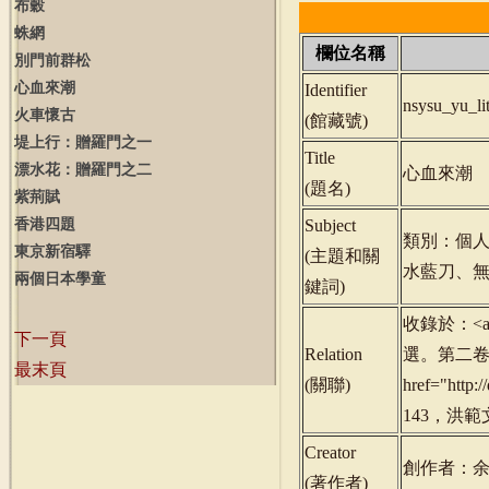
布穀
蛛網
欄位名稱
別門前群松
心血來潮
Identifier
nsysu_yu_l
火車懷古
(
館藏號
)
堤上行：贈羅門之一
Title
漂水花：贈羅門之二
心血來潮
(
題名
)
紫荊賦
香港四題
Subject
類別：個
東京新宿驛
(
主題和關
水藍刀、
兩個日本學童
鍵詞
)
收錄於：<a hr
下一頁
Relation
選。第二卷》<
最末頁
(
關聯
)
href="http
143，洪範文學
Creator
創作者：
(
著作者
)