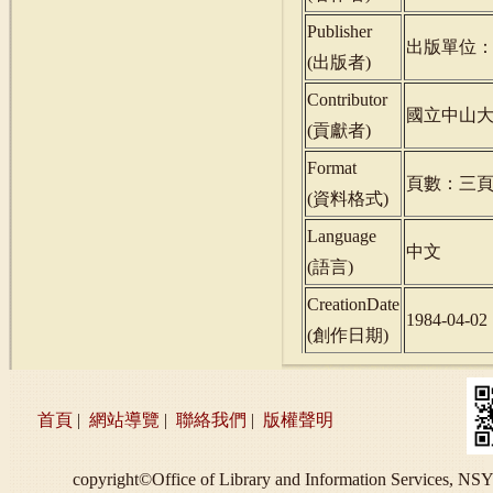
Publisher
出版單位
(
出版者
)
Contributor
國立中山
(
貢獻者
)
Format
頁數：三
(
資料格式
)
Language
中文
(
語言
)
CreationDate
1984-04-02
(
創作日期
)
首頁
|
網站導覽
|
聯絡我們
|
版權聲明
copyright©Office of Library and Information S