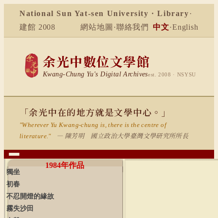
National Sun Yat-sen University · Library
·
建館 2008
網站地圖
·
聯絡我們
中文
·
English
余光中數位文學館
Kwang-Chung Yu's Digital Archives
est. 2008 · NSYSU
「余光中在的地方就是文學中心。」
"Wherever Yu Kwang-chung is, there is the centre of
— 陳芳明 國立政治大學臺灣文學研究所所長
literature."
1984
年作品
獨坐
初春
不忍開燈的緣故
霧失沙田