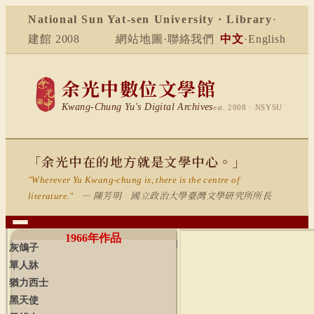
National Sun Yat-sen University · Library
·
建館 2008
網站地圖
·
聯絡我們
中文
·
English
余光中數位文學館
Kwang-Chung Yu's Digital Archives
est. 2008 · NSYSU
「余光中在的地方就是文學中心。」
"Wherever Yu Kwang-chung is, there is the centre of
— 陳芳明 國立政治大學臺灣文學研究所所長
literature."
1966
年作品
灰鴿子
單人牀
猶力西士
黑天使