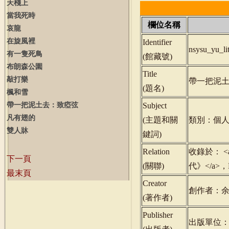
天棧上
當我死時
欄位名稱
哀龍
在旋風裡
Identifier
nsysu_yu_l
有一隻死鳥
(
館藏號
)
布朗森公園
Title
敲打樂
帶一把泥
(
題名
)
楓和雪
帶一把泥土去：致瘂弦
Subject
凡有翅的
(
主題和關
類別：個
雙人牀
鍵詞
)
Relation
收錄於： <a h
下一頁
(
關聯
)
代》</a>，
最末頁
Creator
創作者：
(
著作者
)
Publisher
出版單位