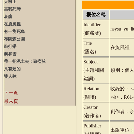
天棧上
當我死時
欄位名稱
哀龍
在旋風裡
Identifier
nsysu_yu_l
有一隻死鳥
(
館藏號
)
布朗森公園
Title
敲打樂
在旋風裡
(
題名
)
楓和雪
帶一把泥土去：致瘂弦
Subject
凡有翅的
(
主題和關
類別：個人
雙人牀
鍵詞
)
Relation
收錄於： <a hr
下一頁
(
關聯
)
</a>，P.6
最末頁
Creator
創作者：
(
著作者
)
Publisher
出版單位