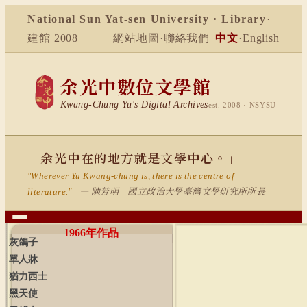
National Sun Yat-sen University · Library
·
建館 2008
網站地圖
·
聯絡我們
中文
·
English
余光中數位文學館
Kwang-Chung Yu's Digital Archives
est. 2008 · NSYSU
「余光中在的地方就是文學中心。」
"Wherever Yu Kwang-chung is, there is the centre of
— 陳芳明 國立政治大學臺灣文學研究所所長
literature."
1966
年作品
灰鴿子
單人牀
猶力西士
黑天使