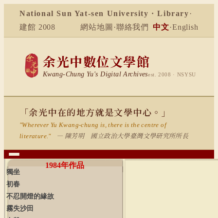
National Sun Yat-sen University · Library
·
建館 2008
網站地圖
·
聯絡我們
中文
·
English
余光中數位文學館
Kwang-Chung Yu's Digital Archives
est. 2008 · NSYSU
「余光中在的地方就是文學中心。」
"Wherever Yu Kwang-chung is, there is the centre of
— 陳芳明 國立政治大學臺灣文學研究所所長
literature."
1984
年作品
獨坐
初春
不忍開燈的緣故
霧失沙田