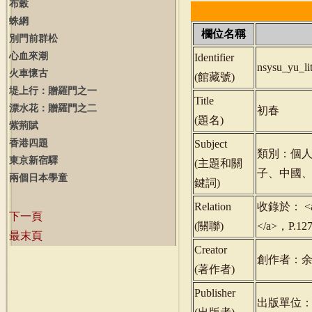
布穀
蛛網
欄位名稱
別門前群松
心血來潮
Identifier
nsysu_yu_l
火車懷古
(
館藏號
)
堤上行：贈羅門之一
Title
漂水花：贈羅門之二
初春
(
題名
)
紫荊賦
香港四題
Subject
類別：個
東京新宿驛
(
主題和關
子、中國
兩個日本學童
鍵詞
)
Relation
收錄於： <a hr
下一頁
(
關聯
)
</a>，P.1
最末頁
Creator
創作者：
(
著作者
)
Publisher
出版單位