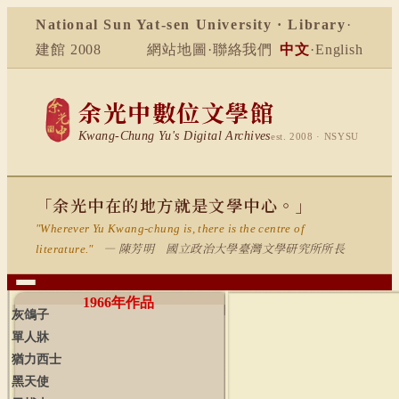
National Sun Yat-sen University · Library
·
建館 2008
網站地圖
·
聯絡我們
中文
·
English
余光中數位文學館
Kwang-Chung Yu's Digital Archives
est. 2008 · NSYSU
「余光中在的地方就是文學中心。」
"Wherever Yu Kwang-chung is, there is the centre of
— 陳芳明 國立政治大學臺灣文學研究所所長
literature."
1966
年作品
灰鴿子
單人牀
猶力西士
黑天使