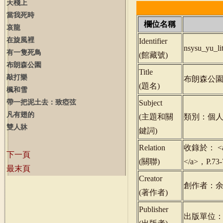
天棧上
當我死時
欄位名稱
哀龍
在旋風裡
Identifier
nsysu_yu_l
有一隻死鳥
(
館藏號
)
布朗森公園
Title
敲打樂
布朗森公
(
題名
)
楓和雪
帶一把泥土去：致瘂弦
Subject
凡有翅的
(
主題和關
類別：個人
雙人牀
鍵詞
)
Relation
收錄於： <a hr
下一頁
(
關聯
)
</a>，P.7
最末頁
Creator
創作者：
(
著作者
)
Publisher
出版單位