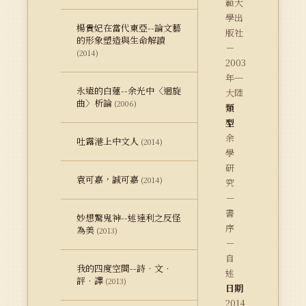
範大
學出
楊貴妃在當代東亞--論文藝
版社
的形象塑造與生命解讀
－
(2014)
2003
年─
永遠的白蓮--余光中〈迴旋
大陸
曲〉析論
(2006)
類
型
余
吐露港上中文人
(2014)
學
研
袁可嘉，誠可嘉
(2014)
究
－
書
妙想驚鬼神--述達利之反怪
序
為美
(2013)
－
自
我的四度空間--詩．文．
述
評．譯
(2013)
日期
2014