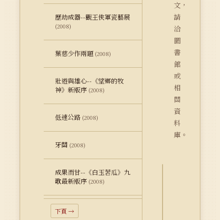
文，
請
歷劫成器--觀王俠軍瓷藝展
(2008)
洽
圖
書
葉慈少作兩題
(2008)
館
或
壯遊與雄心--《望鄉的牧
相
神》新版序
(2008)
關
資
低速公路
(2008)
料
庫。
牙關
(2008)
成果而甘--《白玉苦瓜》九
歌最新版序
(2008)
詮
釋
資
下頁 →
料