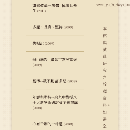
nsysu_yu_lit_theys_00
爐鎔道藝一鴻儒--悼隆延先
生
(2011)
多產、長壽、堅持
(2009)
本
館
典
失帽記
(2009)
藏
此
銅山崩裂--追念亡友吳望堯
研
(2009)
究
之
碧潭--載不動 許多愁
(2009)
詮
釋
年壽與堅持--余光中教授八
資
十大壽學術研討會主題演講
料。
(2008)
如
需
心有千瓣的一株蓮
(2008)
全