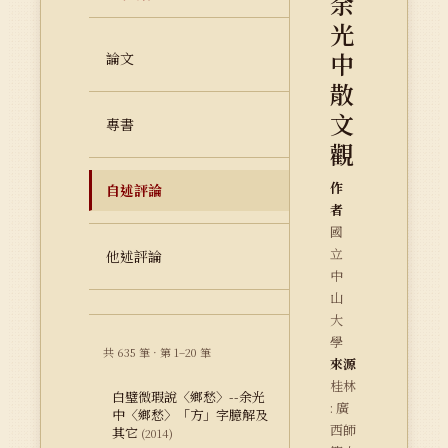
余
光
中
論文
散
文
專書
觀
作
自述評論
者
國
立
他述評論
中
山
大
學
共 635 筆 · 第 1–20 筆
來源
桂林
白璧微瑕說〈鄉愁〉--余光
: 廣
中〈鄉愁〉「方」字臆解及
西師
其它
(2014)