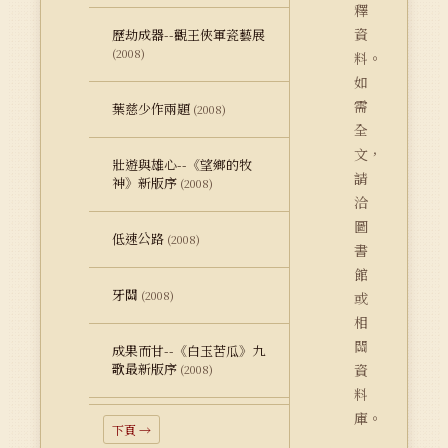
釋
資
歷劫成器--觀王俠軍瓷藝展
(2008)
料。
如
需
葉慈少作兩題
(2008)
全
文，
壯遊與雄心--《望鄉的牧
請
神》新版序
(2008)
洽
圖
低速公路
(2008)
書
館
牙關
(2008)
或
相
關
成果而甘--《白玉苦瓜》九
歌最新版序
資
(2008)
料
庫。
下頁 →