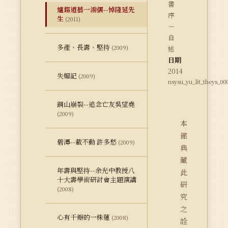
書
爐鎔道藝一鴻儒--悼隆延先
序
生
(2011)
－
自
多產、長壽、堅持
(2009)
述
日期
2014
失帽記
(2009)
nsysu_yu_lit_theys_00
銅山崩裂--追念亡友吳望堯
(2009)
本
館
碧潭--載不動 許多愁
(2009)
典
藏
年壽與堅持--余光中教授八
此
十大壽學術研討會主題演講
研
(2008)
究
之
心有千瓣的一株蓮
(2008)
詮