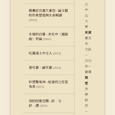
立
中
楊貴妃在當代東亞--論文藝
的形象塑造與生命解讀
山
(2014)
大
學
來源
永遠的白蓮--余光中〈迴旋
臺北
曲〉析論
(2006)
市 :
文訊
吐露港上中文人
(2014)
－
2011
年─
袁可嘉，誠可嘉
(2014)
臺灣
類
妙想驚鬼神--述達利之反怪
型
為美
(2013)
余
學
研
我的四度空間--詩．文．
評．譯
究
(2013)
－