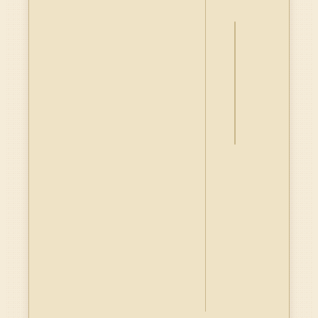
詮
釋
資
料
Dublin
Core