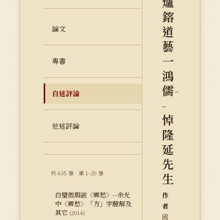
爐
鎔
道
論文
藝
一
專書
鴻
儒-
自述評論
-
悼
他述評論
隆
延
先
共 635 筆 · 第 1–20 筆
生
白璧微瑕說〈鄉愁〉--余光
作
中〈鄉愁〉「方」字臆解及
者
其它
(2014)
國