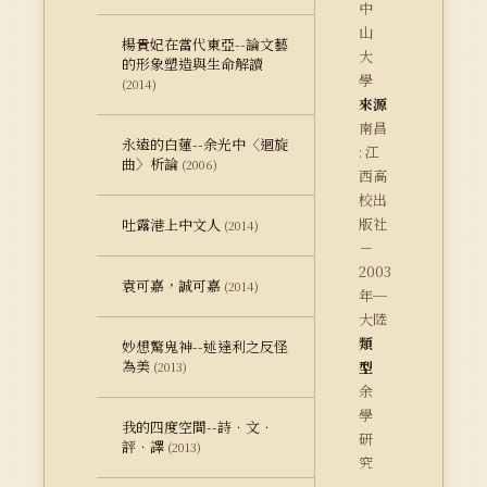
中
山
楊貴妃在當代東亞--論文藝
大
的形象塑造與生命解讀
學
(2014)
來源
南昌
永遠的白蓮--余光中〈迴旋
: 江
曲〉析論
(2006)
西高
校出
版社
吐露港上中文人
(2014)
－
2003
袁可嘉，誠可嘉
(2014)
年─
大陸
類
妙想驚鬼神--述達利之反怪
為美
型
(2013)
余
學
我的四度空間--詩．文．
研
評．譯
(2013)
究
－