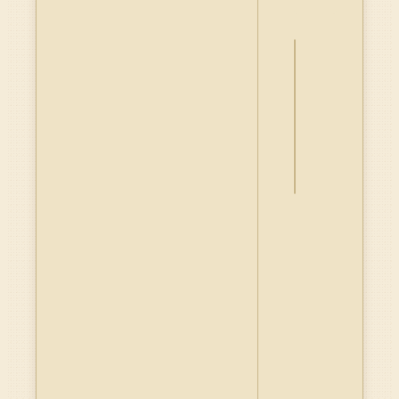
詮
釋
資
料
Dublin
Core