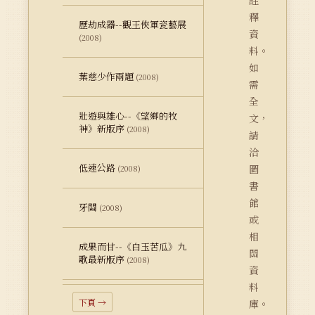
詮
釋
歷劫成器--觀王俠軍瓷藝展
資
(2008)
料。
如
葉慈少作兩題
(2008)
需
全
壯遊與雄心--《望鄉的牧
文，
神》新版序
(2008)
請
洽
低速公路
圖
(2008)
書
館
牙關
(2008)
或
相
成果而甘--《白玉苦瓜》九
關
歌最新版序
(2008)
資
料
下頁 →
庫。