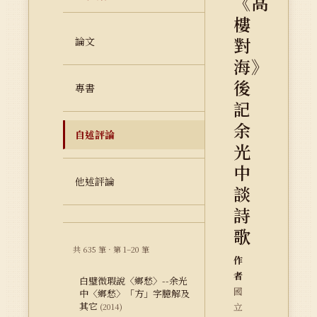
《高
樓
對
論文
海》
後
專書
記
余
自述評論
光
中
他述評論
談
詩
歌
共 635 筆 · 第 1–20 筆
作
者
白璧微瑕說〈鄉愁〉--余光
國
中〈鄉愁〉「方」字臆解及
其它
立
(2014)