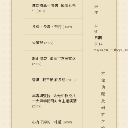
爐鎔道藝一鴻儒--悼隆延先
書
生
(2011)
序
－
自
多產、長壽、堅持
(2009)
述
日期
失帽記
(2009)
2014
nsysu_yu_lit_theys_0
銅山崩裂--追念亡友吳望堯
(2009)
本
碧潭--載不動 許多愁
館
(2009)
典
藏
年壽與堅持--余光中教授八
此
十大壽學術研討會主題演講
(2008)
研
究
之
心有千瓣的一株蓮
(2008)