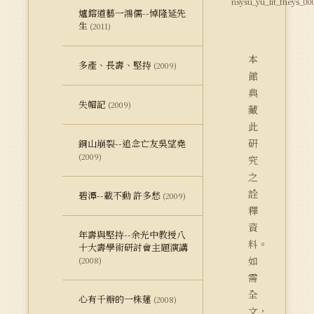
nsysu_yu_lit_theys_00
爐鎔道藝一鴻儒--悼隆延先
生
(2011)
本
多產、長壽、堅持
(2009)
館
典
失帽記
(2009)
藏
此
研
銅山崩裂--追念亡友吳望堯
(2009)
究
之
詮
碧潭--載不動 許多愁
(2009)
釋
資
年壽與堅持--余光中教授八
料。
十大壽學術研討會主題演講
如
(2008)
需
全
心有千瓣的一株蓮
(2008)
文，