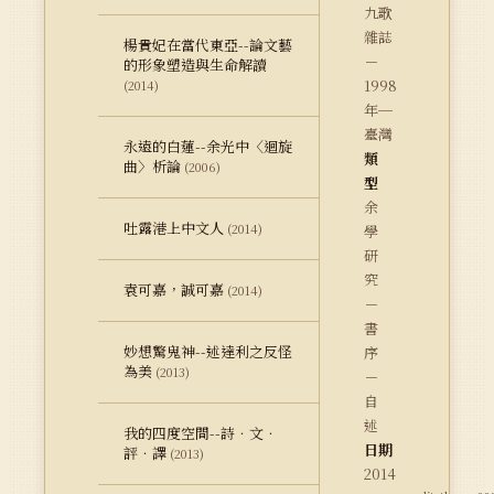
九歌
雜誌
楊貴妃在當代東亞--論文藝
－
的形象塑造與生命解讀
1998
(2014)
年─
臺灣
永遠的白蓮--余光中〈迴旋
類
曲〉析論
(2006)
型
余
吐露港上中文人
(2014)
學
研
究
袁可嘉，誠可嘉
(2014)
－
書
妙想驚鬼神--述達利之反怪
序
為美
(2013)
－
自
述
我的四度空間--詩．文．
日期
評．譯
(2013)
2014