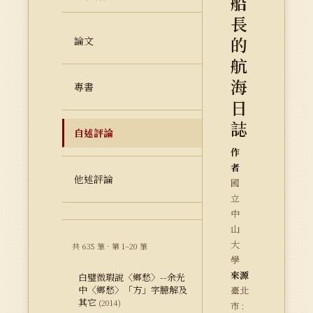
船
長
的
論文
航
海
專書
日
誌
自述評論
作
者
他述評論
國
立
中
山
大
共 635 筆 · 第 1–20 筆
學
來源
白璧微瑕說〈鄉愁〉--余光
中〈鄉愁〉「方」字臆解及
臺北
其它
(2014)
市 :