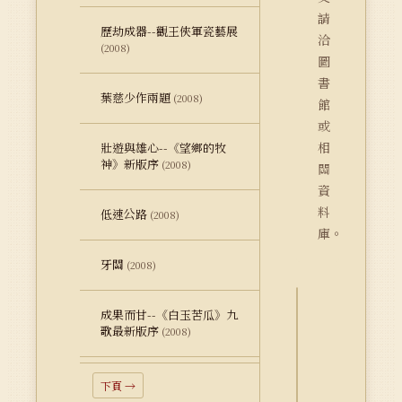
請
歷劫成器--觀王俠軍瓷藝展
洽
(2008)
圖
書
葉慈少作兩題
(2008)
館
或
相
壯遊與雄心--《望鄉的牧
神》新版序
(2008)
關
資
料
低速公路
(2008)
庫。
牙關
(2008)
成果而甘--《白玉苦瓜》九
詮
歌最新版序
(2008)
釋
資
料
下頁 →