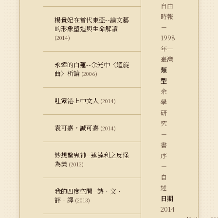
自由
時報
楊貴妃在當代東亞--論文藝
－
的形象塑造與生命解讀
1998
(2014)
年─
臺灣
永遠的白蓮--余光中〈迴旋
類
曲〉析論
(2006)
型
余
吐露港上中文人
(2014)
學
研
究
袁可嘉，誠可嘉
(2014)
－
書
妙想驚鬼神--述達利之反怪
序
為美
(2013)
－
自
述
我的四度空間--詩．文．
日期
評．譯
(2013)
2014