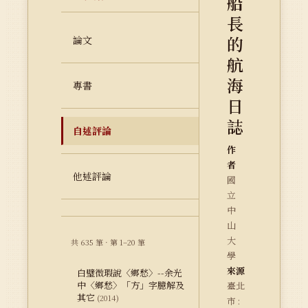
船
長
的
論文
航
海
專書
日
誌
自述評論
作
者
他述評論
國
立
中
山
大
共 635 筆 · 第 1–20 筆
學
來源
白璧微瑕說〈鄉愁〉--余光
中〈鄉愁〉「方」字臆解及
臺北
其它
(2014)
市 :