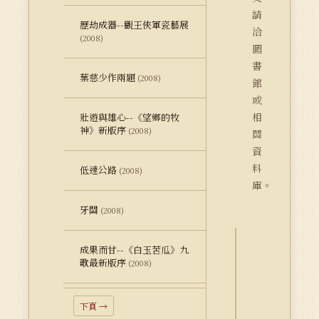
請
歷劫成器--觀王俠軍瓷藝展
洽
(2008)
圖
書
葉慈少作兩題
(2008)
館
或
相
壯遊與雄心--《望鄉的牧
神》新版序
(2008)
關
資
料
低速公路
(2008)
庫。
牙關
(2008)
成果而甘--《白玉苦瓜》九
詮
歌最新版序
(2008)
釋
資
料
下頁 →