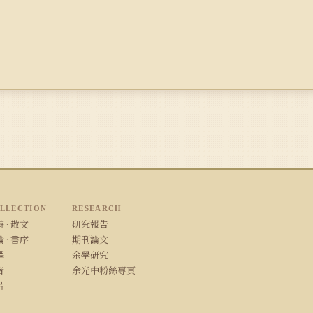
LLECTION
RESEARCH
 · 散文
研究報告
 · 書序
期刊論文
譯
余學研究
音
余光中粉絲專頁
片