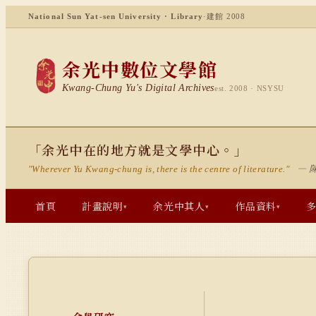
National Sun Yat-sen University · Library
·
建館 2008
余光中數位文學館
Kwang-Chung Yu's Digital Archives
est. 2008 · NSYSU
「余光中在的地方就是文學中心。」
— 
"Wherever Yu Kwang-chung is, there is the centre of literature."
首頁
計畫說明
余光中其人
作品資料
▾
▾
▾