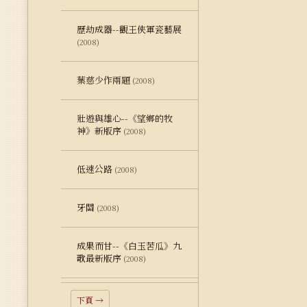
歷劫成器--觀王俠軍瓷藝展
(2008)
葉慈少作兩題
(2008)
壯遊與雄心--《望鄉的牧
神》新版序
(2008)
低速公路
(2008)
牙關
(2008)
成果而甘--《白玉苦瓜》九
歌最新版序
(2008)
下頁 →