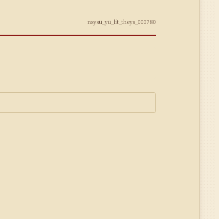
nsysu_yu_lit_theys_000780