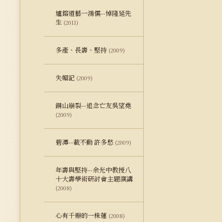
爐鎔道藝一鴻儒--悼隆延先
生
(2011)
多產、長壽、堅持
(2009)
失帽記
(2009)
銅山崩裂--追念亡友吳望堯
(2009)
碧潭--載不動 許多愁
(2009)
年壽與堅持--余光中教授八
十大壽學術研討會主題演講
(2008)
心有千瓣的一株蓮
(2008)