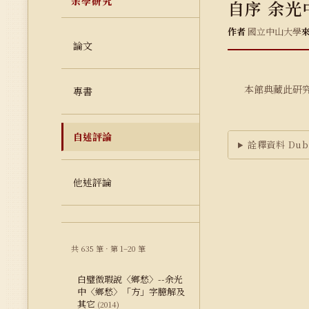
余學研究
自序 余光
作者
國立中山大學
論文
本館典藏此研
專書
自述評論
詮釋資料 Dubl
他述評論
共 635 筆 · 第 1–20 筆
白璧微瑕說〈鄉愁〉--余光
中〈鄉愁〉「方」字臆解及
其它
(2014)