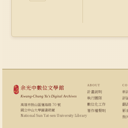
ABOUT
CO
余光中數位文學館
計畫說明
新詩
Kwang-Chung Yu's Digital Archives
執行團隊
評論
數位化工作
翻
高雄市鼓山區蓮海路 70 號
國立中山大學圖書館藏
著作權聲明
影
National Sun Yat-sen University Library
照