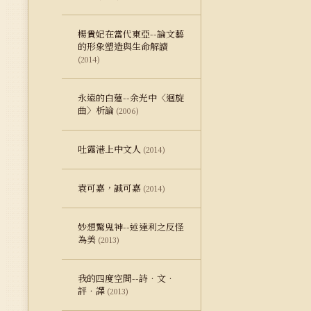
楊貴妃在當代東亞--論文藝
的形象塑造與生命解讀
(2014)
永遠的白蓮--余光中〈迴旋
曲〉析論
(2006)
吐露港上中文人
(2014)
袁可嘉，誠可嘉
(2014)
妙想驚鬼神--述達利之反怪
為美
(2013)
我的四度空間--詩．文．
評．譯
(2013)