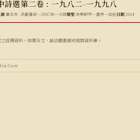
中詩選第二卷 : 一九八二-一九九八
來源
臺北市 : 洪範書店－2007年─大陸
類型
余學研究－書序－自述
日期
2014
究之詮釋資料。如需全文，請洽圖書館或相關資料庫。
in Core