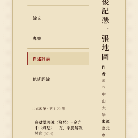
後
記
憑
論文
一
張
專書
地
圖
自述評論
作
者
他述評論
國
立
中
山
大
共 635 筆 · 第 1–20 筆
學
來源
白璧微瑕說〈鄉愁〉--余光
中〈鄉愁〉「方」字臆解及
臺北
其它
(2014)
市 :