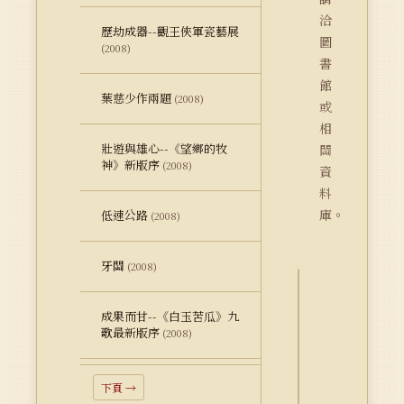
洽
歷劫成器--觀王俠軍瓷藝展
圖
(2008)
書
館
葉慈少作兩題
(2008)
或
相
壯遊與雄心--《望鄉的牧
關
神》新版序
(2008)
資
料
庫。
低速公路
(2008)
牙關
(2008)
詮
成果而甘--《白玉苦瓜》九
釋
歌最新版序
(2008)
資
料
Dublin
下頁 →