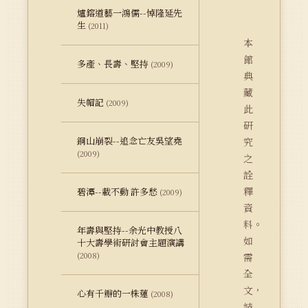
爐鎔道藝一鴻儒--悼隆延先
生
(2011)
本
館
多產、長壽、堅持
(2009)
典
藏
失帽記
(2009)
此
研
銅山崩裂--追念亡友吳望堯
究
(2009)
之
詮
釋
碧潭--載不動 許多愁
(2009)
資
料。
年壽與堅持--余光中教授八
如
十大壽學術研討會主題演講
(2008)
需
全
文，
心有千瓣的一株蓮
(2008)
請