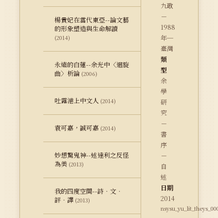
九歌
－
楊貴妃在當代東亞--論文藝
1988
的形象塑造與生命解讀
年─
(2014)
臺灣
類
永遠的白蓮--余光中〈迴旋
型
曲〉析論
(2006)
余
學
吐露港上中文人
(2014)
研
究
－
袁可嘉，誠可嘉
(2014)
書
序
妙想驚鬼神--述達利之反怪
－
為美
(2013)
自
述
日期
我的四度空間--詩．文．
2014
評．譯
(2013)
nsysu_yu_lit_theys_00