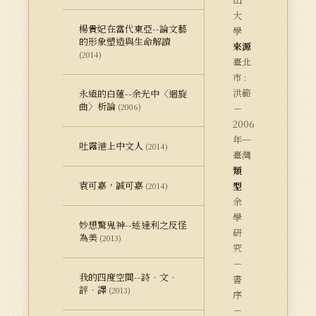
大
楊貴妃在當代東亞--論文藝
學
的形象塑造與生命解讀
來源
(2014)
臺北
市 :
洪範
永遠的白蓮--余光中〈迴旋
曲〉析論
(2006)
－
2006
年─
吐露港上中文人
(2014)
臺灣
類
袁可嘉，誠可嘉
型
(2014)
余
學
妙想驚鬼神--述達利之反怪
研
為美
(2013)
究
－
我的四度空間--詩．文．
書
評．譯
(2013)
序
－