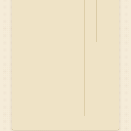
詮
釋
資
料
Dublin
Core