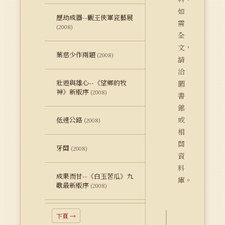
如
歷劫成器--觀王俠軍瓷藝展
需
(2008)
全
文，
葉慈少作兩題
(2008)
請
洽
壯遊與雄心--《望鄉的牧
圖
神》新版序
(2008)
書
館
或
低速公路
(2008)
相
關
牙關
(2008)
資
料
成果而甘--《白玉苦瓜》九
庫。
歌最新版序
(2008)
下頁 →