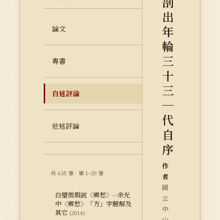
剖
出
年
論文
輪
三
專書
十
三
自述評論
─
代
他述評論
自
序
作
共 635 筆 · 第 1–20 筆
者
國
白璧微瑕說〈鄉愁〉--余光
立
中〈鄉愁〉「方」字臆解及
中
其它
(2014)
山