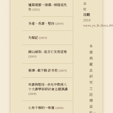
自
爐鎔道藝一鴻儒--悼隆延先
述
生
(2011)
日期
2014
多產、長壽、堅持
(2009)
nsysu_yu_lit_theys_0
失帽記
(2009)
本
銅山崩裂--追念亡友吳望堯
館
(2009)
典
藏
此
碧潭--載不動 許多愁
(2009)
研
究
年壽與堅持--余光中教授八
之
十大壽學術研討會主題演講
(2008)
詮
釋
資
心有千瓣的一株蓮
(2008)
料。