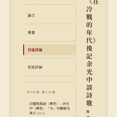
《在
冷
戰
論文
的
年
專書
代》
後
自述評論
記
余
他述評論
光
中
談
共 635 筆 · 第 1–20 筆
詩
歌
白璧微瑕說〈鄉愁〉--余光
中〈鄉愁〉「方」字臆解及
作
其它
(2014)