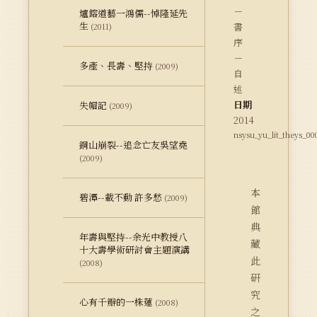
－
爐鎔道藝一鴻儒--悼隆延先
生
書
(2011)
序
－
多產、長壽、堅持
(2009)
自
述
日期
失帽記
(2009)
2014
nsysu_yu_lit_theys_00
銅山崩裂--追念亡友吳望堯
(2009)
本
碧潭--載不動 許多愁
(2009)
館
典
年壽與堅持--余光中教授八
藏
十大壽學術研討會主題演講
此
(2008)
研
究
心有千瓣的一株蓮
(2008)
之