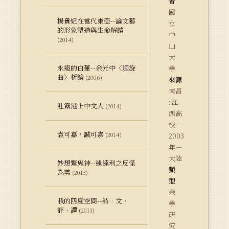
者
國
楊貴妃在當代東亞--論文藝
立
的形象塑造與生命解讀
中
(2014)
山
大
永遠的白蓮--余光中〈迴旋
學
曲〉析論
(2006)
來源
南昌
: 江
吐露港上中文人
(2014)
西高
校 －
袁可嘉，誠可嘉
(2014)
2003
年－
大陸
妙想驚鬼神--述達利之反怪
類
為美
(2013)
型
余
我的四度空間--詩．文．
學
評．譯
(2013)
研
究