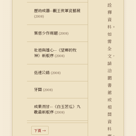
詮
歷劫成器--觀王俠軍瓷藝展
釋
(2008)
資
料。
葉慈少作兩題
(2008)
如
需
全
壯遊與雄心--《望鄉的牧
神》新版序
文，
(2008)
請
洽
低速公路
(2008)
圖
書
牙關
(2008)
館
或
成果而甘--《白玉苦瓜》九
相
歌最新版序
(2008)
關
資
料
下頁 →