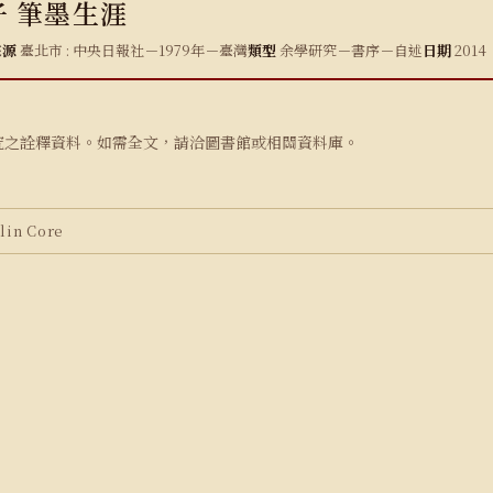
 筆墨生涯
來源
臺北市 : 中央日報社－1979年－臺灣
類型
余學研究－書序－自述
日期
2014
究之詮釋資料。如需全文，請洽圖書館或相關資料庫。
in Core