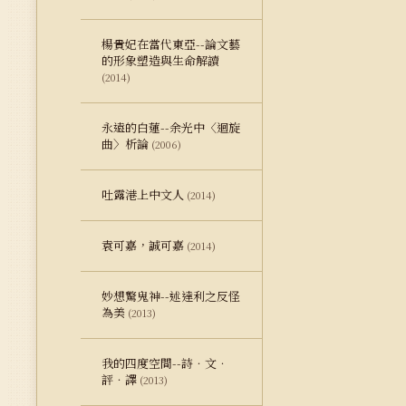
楊貴妃在當代東亞--論文藝
的形象塑造與生命解讀
(2014)
永遠的白蓮--余光中〈迴旋
曲〉析論
(2006)
吐露港上中文人
(2014)
袁可嘉，誠可嘉
(2014)
妙想驚鬼神--述達利之反怪
為美
(2013)
我的四度空間--詩．文．
評．譯
(2013)