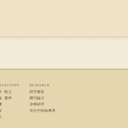
LLECTION
RESEARCH
 · 散文
研究報告
 · 書序
期刊論文
譯
余學研究
音
余光中粉絲專頁
片