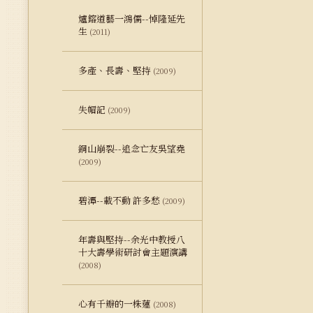
爐鎔道藝一鴻儒--悼隆延先
生
(2011)
多產、長壽、堅持
(2009)
失帽記
(2009)
銅山崩裂--追念亡友吳望堯
(2009)
碧潭--載不動 許多愁
(2009)
年壽與堅持--余光中教授八
十大壽學術研討會主題演講
(2008)
心有千瓣的一株蓮
(2008)