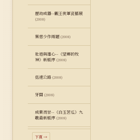
歷劫成器--觀王俠軍瓷藝展
(2008)
葉慈少作兩題
(2008)
壯遊與雄心--《望鄉的牧
神》新版序
(2008)
低速公路
(2008)
牙關
(2008)
成果而甘--《白玉苦瓜》九
歌最新版序
(2008)
下頁 →