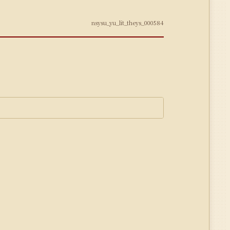
nsysu_yu_lit_theys_000584