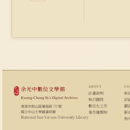
ABOUT
CO
余光中數位文學館
計畫說明
新詩
Kwang-Chung Yu's Digital Archives
執行團隊
評論
數位化工作
翻
高雄市鼓山區蓮海路 70 號
國立中山大學圖書館藏
著作權聲明
影
National Sun Yat-sen University Library
照