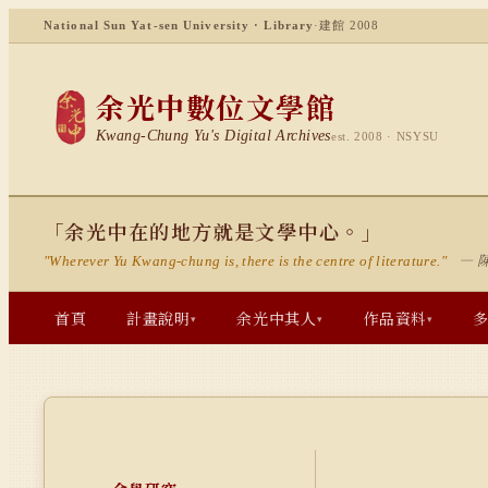
National Sun Yat-sen University · Library
·
建館 2008
余光中數位文學館
Kwang-Chung Yu's Digital Archives
est. 2008 · NSYSU
「余光中在的地方就是文學中心。」
— 
"Wherever Yu Kwang-chung is, there is the centre of literature."
首頁
計畫說明
余光中其人
作品資料
▾
▾
▾