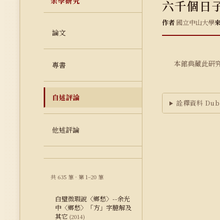
余學研究
六千個日子
作者
國立中山大學
論文
本館典藏此研
專書
自述評論
詮釋資料 Dubl
他述評論
共 635 筆 · 第 1–20 筆
白璧微瑕說〈鄉愁〉--余光
中〈鄉愁〉「方」字臆解及
其它
(2014)