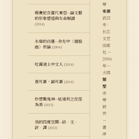
學
來源
楊貴妃在當代東亞--論文藝
武汉
的形象塑造與生命解讀
(2014)
市 :
长江
文艺
永遠的白蓮--余光中〈迴旋
出版
曲〉析論
(2006)
社 －
2006
吐露港上中文人
(2014)
年－
大陸
類
袁可嘉，誠可嘉
(2014)
型
余
妙想驚鬼神--述達利之反怪
學
為美
(2013)
研
究
－
我的四度空間--詩．文．
書
評．譯
(2013)
序