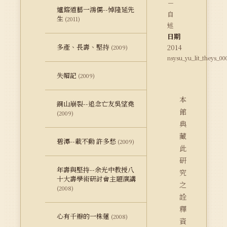
－
爐鎔道藝一鴻儒--悼隆延先
自
生
(2011)
述
日期
多產、長壽、堅持
2014
(2009)
nsysu_yu_lit_theys_0
失帽記
(2009)
本
銅山崩裂--追念亡友吳望堯
館
(2009)
典
藏
碧潭--載不動 許多愁
(2009)
此
研
年壽與堅持--余光中教授八
究
十大壽學術研討會主題演講
之
(2008)
詮
釋
心有千瓣的一株蓮
(2008)
資