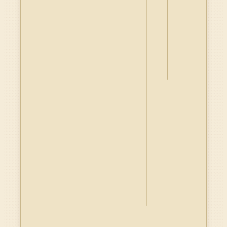
詮
釋
資
料
Dublin
Core