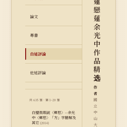
蓮
戀
蓮
論文
余
光
專書
中
作
自述評論
品
精
他述評論
选
作
者
國
共 635 筆 · 第 1–20 筆
立
中
白璧微瑕說〈鄉愁〉--余光
中〈鄉愁〉「方」字臆解及
山
其它
(2014)
大