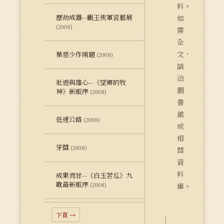
料。
歷劫成器--觀王俠軍瓷藝展
如
(2008)
需
全
文，
葉慈少作兩題
(2008)
請
洽
壯遊與雄心--《望鄉的牧
圖
神》新版序
(2008)
書
館
低速公路
(2008)
或
相
牙關
(2008)
關
資
料
成果而甘--《白玉苦瓜》九
歌最新版序
(2008)
庫。
下頁 →