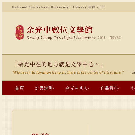
National Sun Yat-sen University · Library
·
建館 2008
余光中數位文學館
Kwang-Chung Yu's Digital Archives
est. 2008 · NSYSU
「余光中在的地方就是文學中心。」
— 
"Wherever Yu Kwang-chung is, there is the centre of literature."
首頁
計畫說明
余光中其人
作品資料
▾
▾
▾