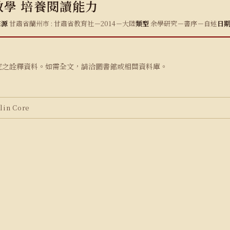
教學 培養閱讀能力
來源
甘肅省蘭州市 : 甘肅省教育社－2014－大陸
類型
余學研究－書序－自述
日
究之詮釋資料。如需全文，請洽圖書館或相關資料庫。
in Core