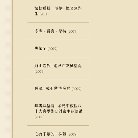
爐鎔道藝一鴻儒--悼隆延先
生
(2011)
多產、長壽、堅持
(2009)
失帽記
(2009)
銅山崩裂--追念亡友吳望堯
(2009)
碧潭--載不動 許多愁
(2009)
年壽與堅持--余光中教授八
十大壽學術研討會主題演講
(2008)
心有千瓣的一株蓮
(2008)