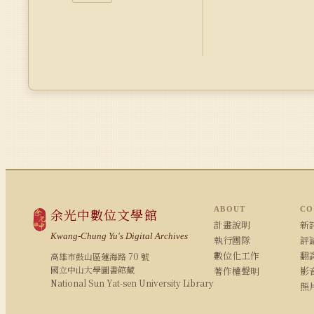
ABOUT
CO
余光中數位文學館
計畫說明
新詩
Kwang-Chung Yu's Digital Archives
執行團隊
評論
數位化工作
翻
高雄市鼓山區蓮海路 70 號
國立中山大學圖書館藏
著作權聲明
影
National Sun Yat-sen University Library
照