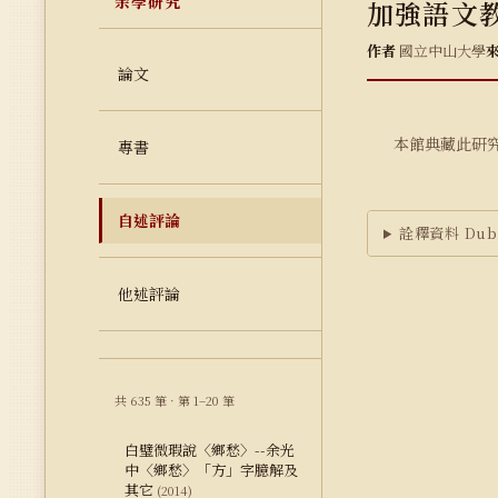
余學研究
加強語文
作者
國立中山大學
論文
本館典藏此研
專書
自述評論
詮釋資料 Dubl
他述評論
共 635 筆 · 第 1–20 筆
白璧微瑕說〈鄉愁〉--余光
中〈鄉愁〉「方」字臆解及
其它
(2014)