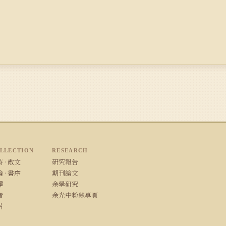
LLECTION
RESEARCH
 · 散文
研究報告
 · 書序
期刊論文
譯
余學研究
音
余光中粉絲專頁
片