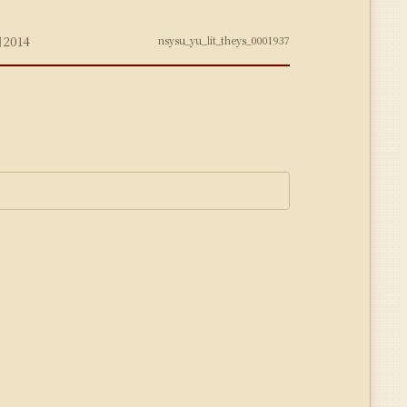
期
2014
nsysu_yu_lit_theys_0001937