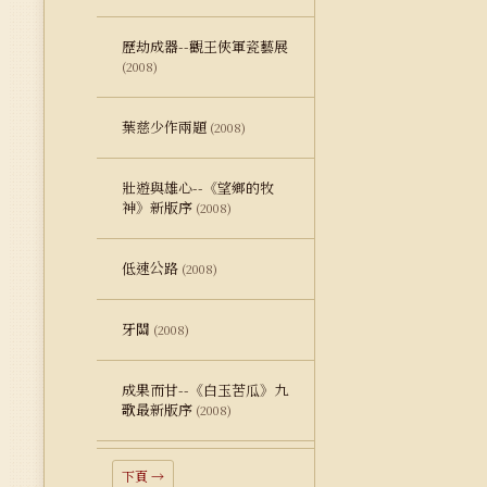
歷劫成器--觀王俠軍瓷藝展
(2008)
葉慈少作兩題
(2008)
壯遊與雄心--《望鄉的牧
神》新版序
(2008)
低速公路
(2008)
牙關
(2008)
成果而甘--《白玉苦瓜》九
歌最新版序
(2008)
下頁 →