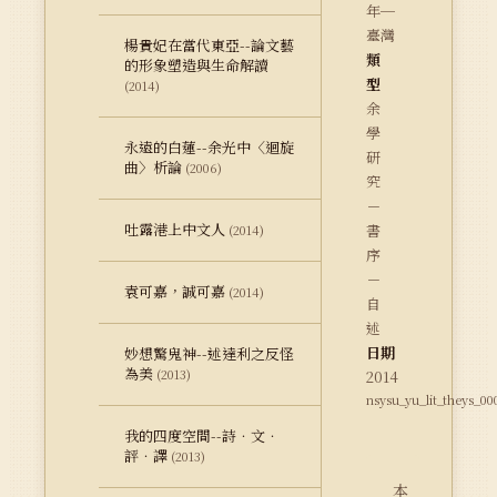
年─
臺灣
楊貴妃在當代東亞--論文藝
類
的形象塑造與生命解讀
型
(2014)
余
學
永遠的白蓮--余光中〈迴旋
研
曲〉析論
(2006)
究
－
吐露港上中文人
書
(2014)
序
－
袁可嘉，誠可嘉
(2014)
自
述
日期
妙想驚鬼神--述達利之反怪
為美
(2013)
2014
nsysu_yu_lit_theys_00
我的四度空間--詩．文．
評．譯
(2013)
本