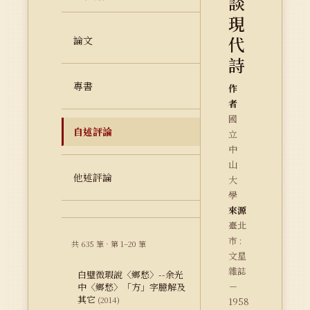
談
現
代
論文
詩
專書
作
者
國
自述評論
立
中
山
他述評論
大
學
來源
臺北
市 :
共 635 筆 · 第 1–20 筆
文星
雜誌
白璧微瑕說〈鄉愁〉--余光
－
中〈鄉愁〉「方」字臆解及
其它
(2014)
1958