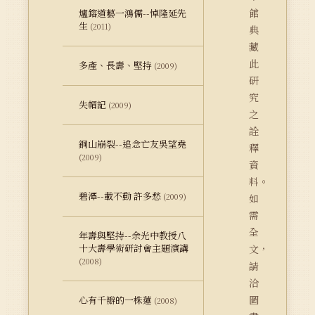
館
爐鎔道藝一鴻儒--悼隆延先
生
(2011)
典
藏
此
多產、長壽、堅持
(2009)
研
究
失帽記
(2009)
之
詮
銅山崩裂--追念亡友吳望堯
釋
(2009)
資
料。
碧潭--載不動 許多愁
(2009)
如
需
全
年壽與堅持--余光中教授八
十大壽學術研討會主題演講
文，
(2008)
請
洽
圖
心有千瓣的一株蓮
(2008)