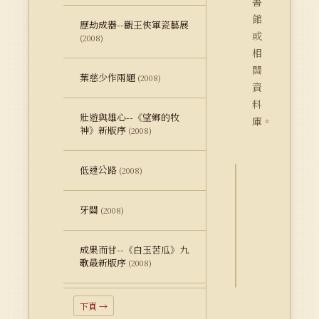
書
館
歷劫成器--觀王俠軍瓷藝展
或
(2008)
相
關
葉慈少作兩題
(2008)
資
料
壯遊與雄心--《望鄉的牧
庫。
神》新版序
(2008)
低速公路
(2008)
詮
牙關
釋
(2008)
資
料
成果而甘--《白玉苦瓜》九
Dublin
歌最新版序
(2008)
Core
下頁 →