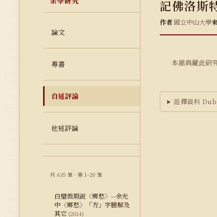
余學研究
記佛洛斯
作者
國立中山大學
論文
本館典藏此研
專書
自述評論
詮釋資料 Dubl
他述評論
共 635 筆 · 第 1–20 筆
白璧微瑕說〈鄉愁〉--余光
中〈鄉愁〉「方」字臆解及
其它
(2014)