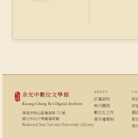
ABOUT
CO
余光中數位文學館
計畫說明
新詩
Kwang-Chung Yu's Digital Archives
執行團隊
評論
數位化工作
翻
高雄市鼓山區蓮海路 70 號
國立中山大學圖書館藏
著作權聲明
影
National Sun Yat-sen University Library
照