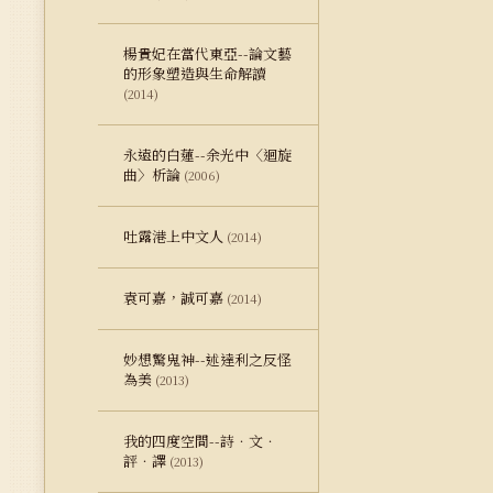
楊貴妃在當代東亞--論文藝
的形象塑造與生命解讀
(2014)
永遠的白蓮--余光中〈迴旋
曲〉析論
(2006)
吐露港上中文人
(2014)
袁可嘉，誠可嘉
(2014)
妙想驚鬼神--述達利之反怪
為美
(2013)
我的四度空間--詩．文．
評．譯
(2013)