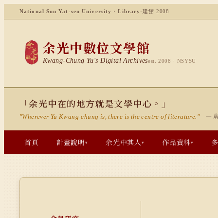
National Sun Yat-sen University · Library
·
建館 2008
余光中數位文學館
Kwang-Chung Yu's Digital Archives
est. 2008 · NSYSU
「余光中在的地方就是文學中心。」
— 
"Wherever Yu Kwang-chung is, there is the centre of literature."
首頁
計畫說明
余光中其人
作品資料
▾
▾
▾