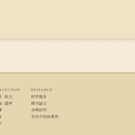
LLECTION
RESEARCH
 · 散文
研究報告
 · 書序
期刊論文
譯
余學研究
音
余光中粉絲專頁
片