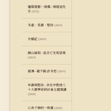
爐鎔道藝一鴻儒--悼隆延先
生
(2011)
多產、長壽、堅持
(2009)
失帽記
(2009)
銅山崩裂--追念亡友吳望堯
(2009)
碧潭--載不動 許多愁
(2009)
年壽與堅持--余光中教授八
十大壽學術研討會主題演講
(2008)
心有千瓣的一株蓮
(2008)