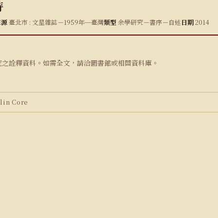
特
來源
臺北市 : 文星雜誌－1959年─臺灣
類型
余學研究－書序－自述
日期
2014
究之詮釋資料。如需全文，請洽圖書館或相關資料庫。
in Core