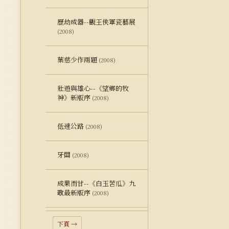
歷劫成器--觀王俠軍瓷藝展
(2008)
葉慈少作兩題
(2008)
壯遊與雄心--《望鄉的牧
神》新版序
(2008)
低速公路
(2008)
牙關
(2008)
成果而甘--《白玉苦瓜》九
歌最新版序
(2008)
下頁 →