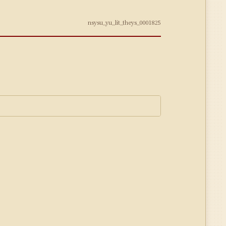
nsysu_yu_lit_theys_0001825