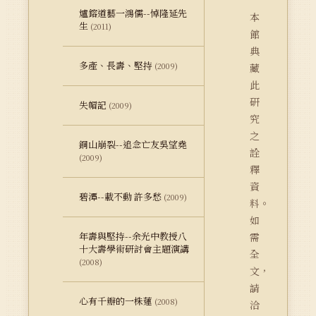
爐鎔道藝一鴻儒--悼隆延先
本
生
(2011)
館
典
多產、長壽、堅持
(2009)
藏
此
研
失帽記
(2009)
究
之
銅山崩裂--追念亡友吳望堯
詮
(2009)
釋
資
碧潭--載不動 許多愁
(2009)
料。
如
年壽與堅持--余光中教授八
需
十大壽學術研討會主題演講
全
(2008)
文，
請
心有千瓣的一株蓮
(2008)
洽