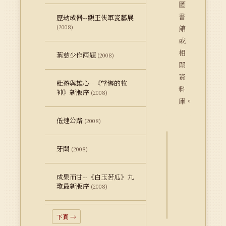
圖
書
歷劫成器--觀王俠軍瓷藝展
(2008)
館
或
相
葉慈少作兩題
(2008)
關
資
壯遊與雄心--《望鄉的牧
料
神》新版序
(2008)
庫。
低速公路
(2008)
牙關
(2008)
詮
釋
資
成果而甘--《白玉苦瓜》九
歌最新版序
料
(2008)
Dublin
Core
下頁 →