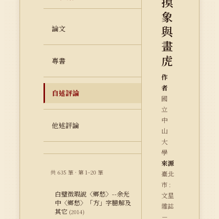
摸
象
與
論文
畫
虎
專書
作
者
自述評論
國
立
中
他述評論
山
大
學
來源
共 635 筆 · 第 1–20 筆
臺北
市 :
白璧微瑕說〈鄉愁〉--余光
文星
中〈鄉愁〉「方」字臆解及
雜誌
其它
(2014)
－