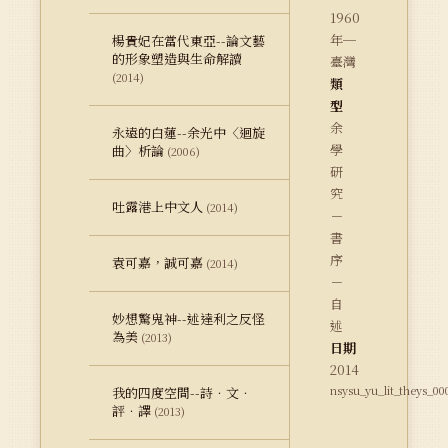
1960
年─
楊貴妃在當代東亞--論文藝
的形象塑造與生命解讀
臺灣
(2014)
類
型
余
永遠的白蓮--余光中〈迴旋
學
曲〉析論
(2006)
研
究
吐露港上中文人
(2014)
－
書
序
袁可嘉，誠可嘉
(2014)
－
自
妙想驚鬼神--述達利之反怪
述
為美
(2013)
日期
2014
nsysu_yu_lit_theys_00
我的四度空間--詩．文．
評．譯
(2013)