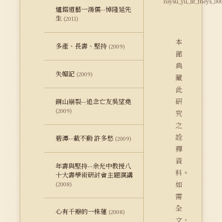
nsysu_yu_lit_theys_00
爐鎔道藝一鴻儒--悼隆延先
生
(2011)
本
多產、長壽、堅持
(2009)
館
典
失帽記
(2009)
藏
此
研
銅山崩裂--追念亡友吳望堯
(2009)
究
之
詮
碧潭--載不動 許多愁
(2009)
釋
資
年壽與堅持--余光中教授八
料。
十大壽學術研討會主題演講
如
(2008)
需
全
心有千瓣的一株蓮
(2008)
文，