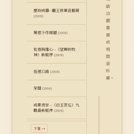
請
歷劫成器--觀王俠軍瓷藝展
洽
(2008)
圖
書
葉慈少作兩題
(2008)
館
或
相
壯遊與雄心--《望鄉的牧
神》新版序
(2008)
關
資
料
低速公路
(2008)
庫。
牙關
(2008)
成果而甘--《白玉苦瓜》九
詮
歌最新版序
(2008)
釋
資
料
下頁 →