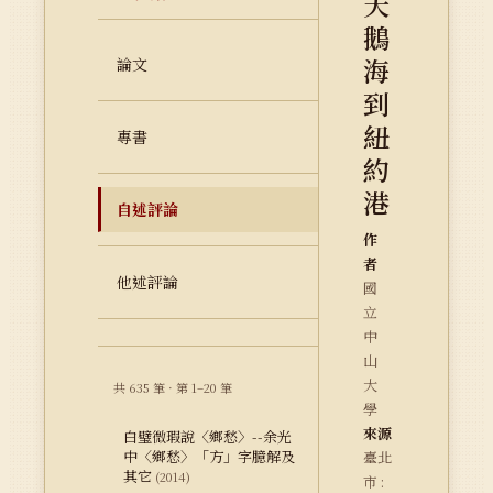
天
鵝
海
論文
到
紐
專書
約
港
自述評論
作
者
他述評論
國
立
中
山
大
共 635 筆 · 第 1–20 筆
學
來源
白璧微瑕說〈鄉愁〉--余光
中〈鄉愁〉「方」字臆解及
臺北
其它
(2014)
市 :