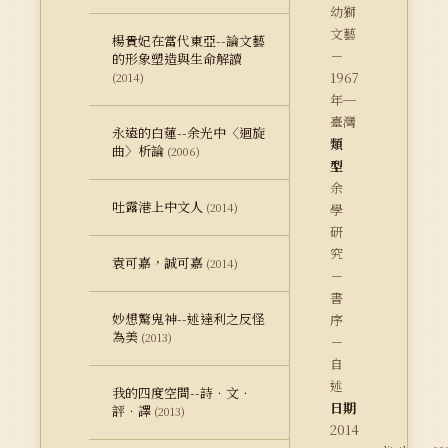
幼獅
文藝
楊貴妃在當代東亞--論文藝
－
的形象塑造與生命解讀
1967
(2014)
年─
臺灣
永遠的白蓮--余光中〈迴旋
類
曲〉析論
(2006)
型
余
吐露港上中文人
(2014)
學
研
究
袁可嘉，誠可嘉
(2014)
－
書
妙想驚鬼神--述達利之反怪
序
為美
(2013)
－
自
述
我的四度空間--詩．文．
日期
評．譯
(2013)
2014