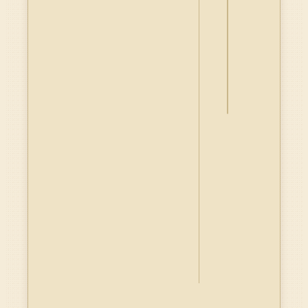
詮
釋
資
料
Dublin
Core