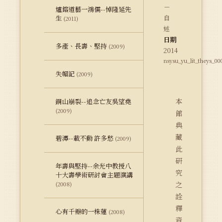
－
爐鎔道藝一鴻儒--悼隆延先
自
生
(2011)
述
日期
多產、長壽、堅持
(2009)
2014
nsysu_yu_lit_theys_0
失帽記
(2009)
本
銅山崩裂--追念亡友吳望堯
(2009)
館
典
藏
碧潭--載不動 許多愁
(2009)
此
研
年壽與堅持--余光中教授八
究
十大壽學術研討會主題演講
之
(2008)
詮
釋
心有千瓣的一株蓮
(2008)
資