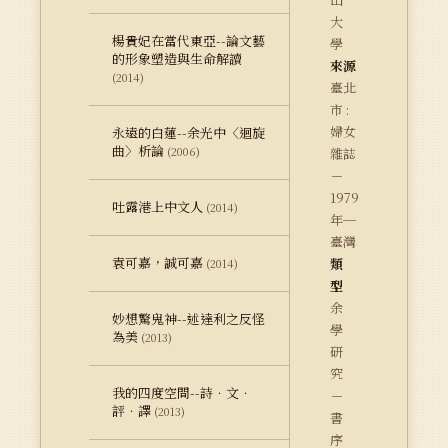
大
楊貴妃在當代東亞--論文藝
學
的形象塑造與生命解讀
來源
(2014)
臺北
市 :
婦女
永遠的白蓮--余光中〈迴旋
曲〉析論
(2006)
雜誌
－
1979
吐露港上中文人
(2014)
年─
臺灣
袁可嘉，誠可嘉
類
(2014)
型
余
妙想驚鬼神--述達利之反怪
學
為美
(2013)
研
究
我的四度空間--詩．文．
－
評．譯
(2013)
書
序