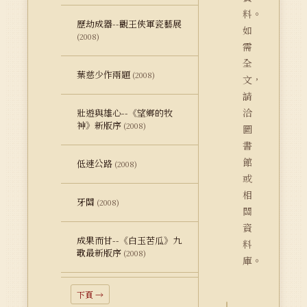
料。
歷劫成器--觀王俠軍瓷藝展
如
(2008)
需
全
葉慈少作兩題
(2008)
文，
請
洽
壯遊與雄心--《望鄉的牧
神》新版序
(2008)
圖
書
館
低速公路
(2008)
或
相
牙關
(2008)
關
資
成果而甘--《白玉苦瓜》九
料
歌最新版序
(2008)
庫。
下頁 →