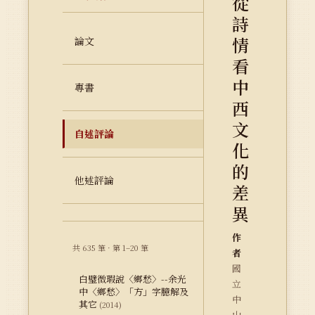
從
詩
情
論文
看
中
專書
西
文
自述評論
化
的
他述評論
差
異
作
共 635 筆 · 第 1–20 筆
者
國
白璧微瑕說〈鄉愁〉--余光
立
中〈鄉愁〉「方」字臆解及
中
其它
(2014)
山