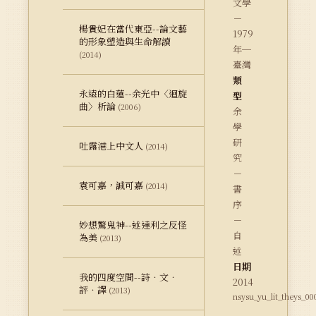
文學
－
楊貴妃在當代東亞--論文藝
1979
的形象塑造與生命解讀
年─
(2014)
臺灣
類
永遠的白蓮--余光中〈迴旋
型
曲〉析論
(2006)
余
學
研
吐露港上中文人
(2014)
究
－
袁可嘉，誠可嘉
(2014)
書
序
－
妙想驚鬼神--述達利之反怪
自
為美
(2013)
述
日期
我的四度空間--詩．文．
2014
評．譯
(2013)
nsysu_yu_lit_theys_00