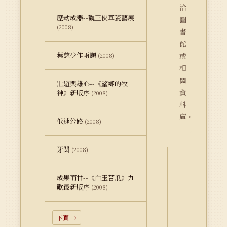
洽
歷劫成器--觀王俠軍瓷藝展
圖
(2008)
書
館
葉慈少作兩題
或
(2008)
相
關
壯遊與雄心--《望鄉的牧
資
神》新版序
(2008)
料
庫。
低速公路
(2008)
牙關
(2008)
詮
成果而甘--《白玉苦瓜》九
釋
歌最新版序
(2008)
資
料
Dublin
下頁 →
Core