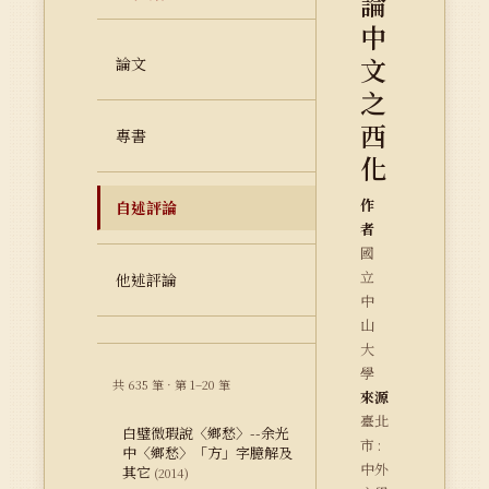
論
中
文
論文
之
西
專書
化
作
自述評論
者
國
立
他述評論
中
山
大
學
共 635 筆 · 第 1–20 筆
來源
臺北
白璧微瑕說〈鄉愁〉--余光
市 :
中〈鄉愁〉「方」字臆解及
中外
其它
(2014)