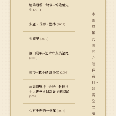
爐鎔道藝一鴻儒--悼隆延先
生
(2011)
本
館
多產、長壽、堅持
(2009)
典
藏
失帽記
此
(2009)
研
究
銅山崩裂--追念亡友吳望堯
之
(2009)
詮
釋
碧潭--載不動 許多愁
(2009)
資
料。
年壽與堅持--余光中教授八
如
十大壽學術研討會主題演講
需
(2008)
全
文，
心有千瓣的一株蓮
(2008)
請