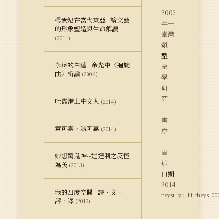
－
2003
楊貴妃在當代東亞--論文藝
年─
的形象塑造與生命解讀
臺灣
(2014)
類
型
永遠的白蓮--余光中〈迴旋
余
曲〉析論
(2006)
學
研
究
吐露港上中文人
(2014)
－
書
袁可嘉，誠可嘉
(2014)
序
－
自
妙想驚鬼神--述達利之反怪
述
為美
(2013)
日期
2014
我的四度空間--詩．文．
nsysu_yu_lit_theys_00
評．譯
(2013)