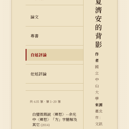
夏
濟
安
論文
的
背
專書
影
作
自述評論
者
國
立
他述評論
中
山
大
學
共 635 筆 · 第 1–20 筆
來源
臺北
白璧微瑕說〈鄉愁〉--余光
市 :
中〈鄉愁〉「方」字臆解及
文訊
其它
(2014)