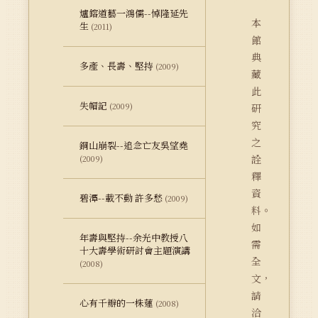
爐鎔道藝一鴻儒--悼隆延先
本
生
(2011)
館
典
多產、長壽、堅持
(2009)
藏
此
失帽記
(2009)
研
究
之
銅山崩裂--追念亡友吳望堯
詮
(2009)
釋
資
碧潭--載不動 許多愁
(2009)
料。
如
年壽與堅持--余光中教授八
需
十大壽學術研討會主題演講
全
(2008)
文，
請
心有千瓣的一株蓮
(2008)
洽