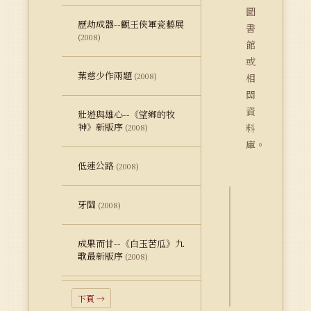
圖
歷劫成器--觀王俠軍瓷藝展
書
(2008)
館
或
葉慈少作兩題
(2008)
相
關
資
壯遊與雄心--《望鄉的牧
神》新版序
料
(2008)
庫。
低速公路
(2008)
牙關
(2008)
詮
釋
成果而甘--《白玉苦瓜》九
資
歌最新版序
(2008)
料
Dublin
Core
下頁 →