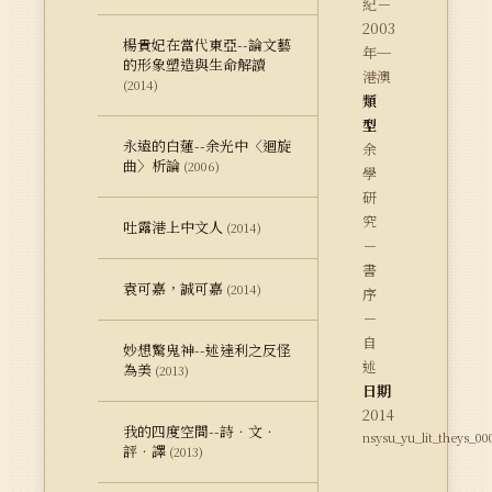
紀－
2003
楊貴妃在當代東亞--論文藝
年─
的形象塑造與生命解讀
港澳
(2014)
類
型
永遠的白蓮--余光中〈迴旋
余
曲〉析論
(2006)
學
研
究
吐露港上中文人
(2014)
－
書
袁可嘉，誠可嘉
(2014)
序
－
自
妙想驚鬼神--述達利之反怪
述
為美
(2013)
日期
2014
我的四度空間--詩．文．
nsysu_yu_lit_theys_00
評．譯
(2013)