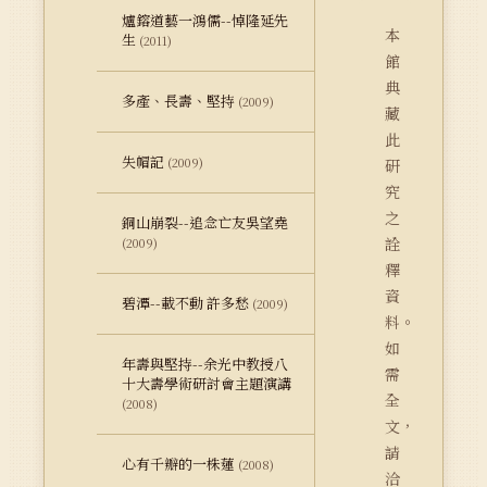
爐鎔道藝一鴻儒--悼隆延先
本
生
(2011)
館
典
多產、長壽、堅持
(2009)
藏
此
失帽記
(2009)
研
究
之
銅山崩裂--追念亡友吳望堯
詮
(2009)
釋
資
碧潭--載不動 許多愁
(2009)
料。
如
年壽與堅持--余光中教授八
需
十大壽學術研討會主題演講
全
(2008)
文，
請
心有千瓣的一株蓮
(2008)
洽