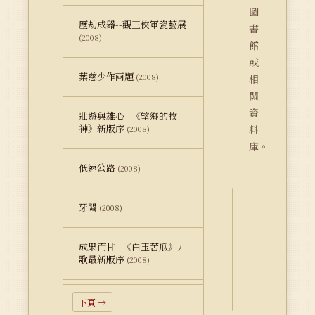
圖
歷劫成器--觀王俠軍瓷藝展
書
(2008)
館
或
葉慈少作兩題
(2008)
相
關
資
壯遊與雄心--《望鄉的牧
神》新版序
料
(2008)
庫。
低速公路
(2008)
牙關
(2008)
詮
釋
成果而甘--《白玉苦瓜》九
資
歌最新版序
(2008)
料
Dublin
Core
下頁 →