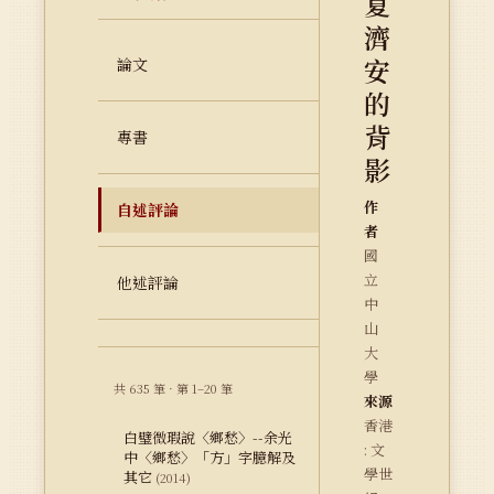
夏
濟
安
論文
的
背
專書
影
作
自述評論
者
國
立
他述評論
中
山
大
學
共 635 筆 · 第 1–20 筆
來源
香港
白璧微瑕說〈鄉愁〉--余光
: 文
中〈鄉愁〉「方」字臆解及
學世
其它
(2014)