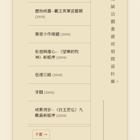
請
歷劫成器--觀王俠軍瓷藝展
洽
(2008)
圖
書
葉慈少作兩題
(2008)
館
或
相
壯遊與雄心--《望鄉的牧
神》新版序
(2008)
關
資
料
低速公路
(2008)
庫。
牙關
(2008)
成果而甘--《白玉苦瓜》九
詮
歌最新版序
(2008)
釋
資
料
下頁 →