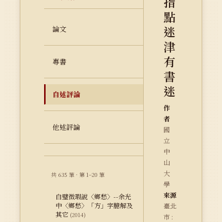
指
點
迷
論文
津
有
專書
書
迷
自述評論
作
者
他述評論
國
立
中
山
大
共 635 筆 · 第 1–20 筆
學
來源
白璧微瑕說〈鄉愁〉--余光
中〈鄉愁〉「方」字臆解及
臺北
其它
(2014)
市 :