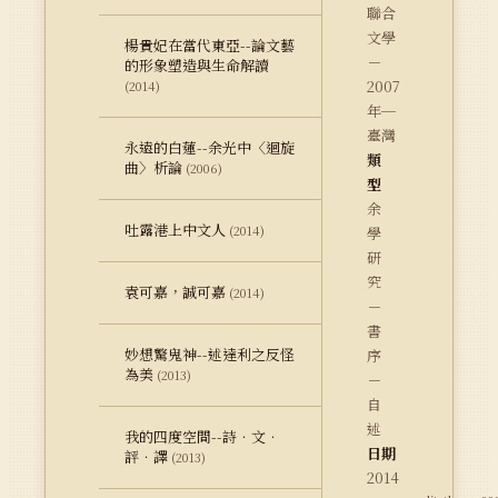
聯合
文學
楊貴妃在當代東亞--論文藝
－
的形象塑造與生命解讀
2007
(2014)
年─
臺灣
永遠的白蓮--余光中〈迴旋
類
曲〉析論
(2006)
型
余
吐露港上中文人
(2014)
學
研
究
袁可嘉，誠可嘉
(2014)
－
書
妙想驚鬼神--述達利之反怪
序
為美
(2013)
－
自
述
我的四度空間--詩．文．
日期
評．譯
(2013)
2014