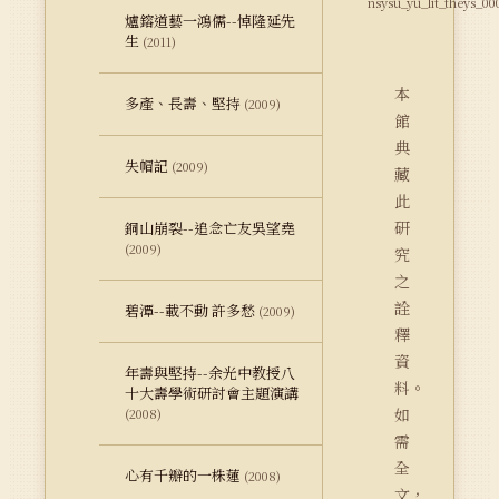
nsysu_yu_lit_theys_00
爐鎔道藝一鴻儒--悼隆延先
生
(2011)
本
多產、長壽、堅持
(2009)
館
典
失帽記
(2009)
藏
此
研
銅山崩裂--追念亡友吳望堯
(2009)
究
之
詮
碧潭--載不動 許多愁
(2009)
釋
資
年壽與堅持--余光中教授八
料。
十大壽學術研討會主題演講
如
(2008)
需
全
心有千瓣的一株蓮
(2008)
文，