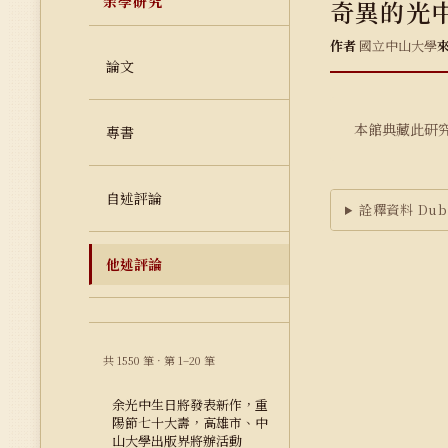
余學研究
奇異的光
作者
國立中山大學
論文
本館典藏此研
專書
自述評論
詮釋資料 Dubl
他述評論
共 1550 筆 · 第 1–20 筆
余光中生日將發表新作，重
陽節七十大壽，高雄市、中
山大學出版界將辦活動