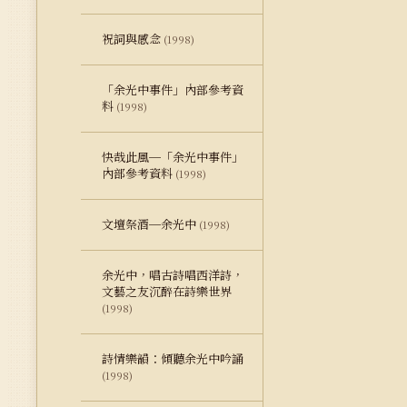
祝詞與感念
(1998)
「余光中事件」內部參考資
料
(1998)
快哉此風─「余光中事件」
內部參考資料
(1998)
文壇祭酒─余光中
(1998)
余光中，唱古詩唱西洋詩，
文藝之友沉醉在詩樂世界
(1998)
詩情樂韻：傾聽余光中吟誦
(1998)