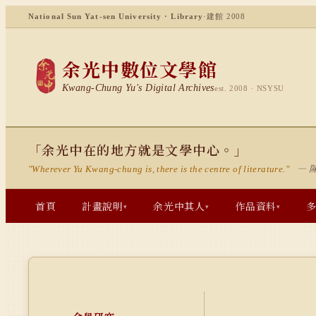
National Sun Yat-sen University · Library
·
建館 2008
余光中數位文學館
Kwang-Chung Yu's Digital Archives
est. 2008 · NSYSU
「余光中在的地方就是文學中心。」
— 
"Wherever Yu Kwang-chung is, there is the centre of literature."
首頁
計畫說明
余光中其人
作品資料
▾
▾
▾