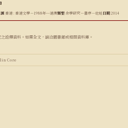
中
來源
香港 : 香港文學－1988年─港澳
類型
余學研究－書序－他述
日期
2014
究之詮釋資料。如需全文，請洽圖書館或相關資料庫。
in Core