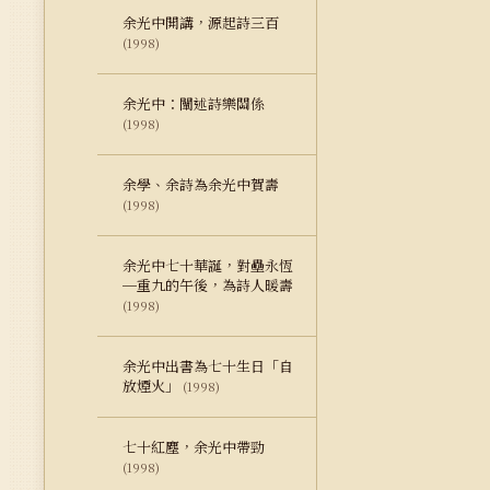
余光中開講，源起詩三百
(1998)
余光中：闡述詩樂關係
(1998)
余學、余詩為余光中賀壽
(1998)
余光中七十華誕，對壘永恆
─重九的午後，為詩人暖壽
(1998)
余光中出書為七十生日「自
放煙火」
(1998)
七十紅塵，余光中帶勁
(1998)