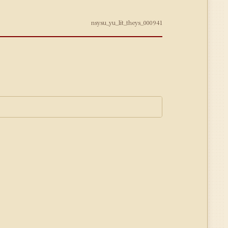
nsysu_yu_lit_theys_000941