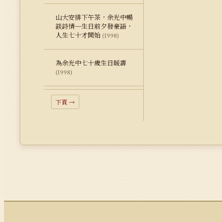
山大安排下午茶，余光中暢
談詩情─生日前夕發豪語，
人生七十才開始
(1998)
為余光中七十歲生日暖壽
(1998)
下頁 →