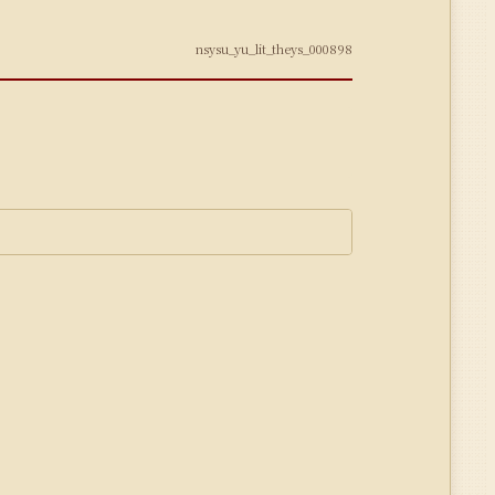
nsysu_yu_lit_theys_000898