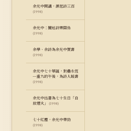
余光中開講，源起詩三百
(1998)
余光中：闡述詩樂關係
(1998)
余學、余詩為余光中賀壽
(1998)
余光中七十華誕，對壘永恆
─重九的午後，為詩人暖壽
(1998)
余光中出書為七十生日「自
放煙火」
(1998)
七十紅塵，余光中帶勁
(1998)