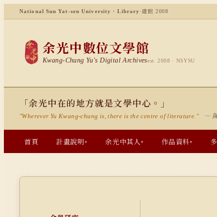
National Sun Yat-sen University · Library
·
建館 2008
余光中數位文學館
Kwang-Chung Yu's Digital Archives
est. 2008 · NSYSU
「余光中在的地方就是文學中心。」
— 
"Wherever Yu Kwang-chung is, there is the centre of literature."
首頁
計畫說明
余光中其人
作品資料
▾
▾
▾