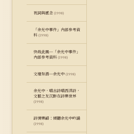
祝詞與感念
(1998)
「余光中事件」內部參考資
料
(1998)
快哉此風─「余光中事件」
內部參考資料
(1998)
文壇祭酒─余光中
(1998)
余光中，唱古詩唱西洋詩，
文藝之友沉醉在詩樂世界
(1998)
詩情樂韻：傾聽余光中吟誦
(1998)