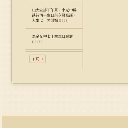
山大安排下午茶，余光中暢
談詩情─生日前夕發豪語，
人生七十才開始
(1998)
為余光中七十歲生日暖壽
(1998)
下頁 →