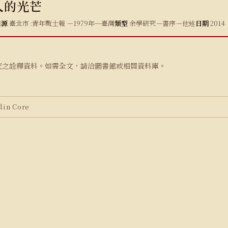
人的光芒
來源
臺北市 :青年戰士報 －1979年─臺灣
類型
余學研究－書序－他述
日期
2014
究之詮釋資料。如需全文，請洽圖書館或相關資料庫。
in Core