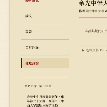
余學研究
余光中懾
作者
國立中山大學
論文
本館典藏此研
專書
自述評論
詮釋資料 Dubl
他述評論
共 1550 筆 · 第 1–20 筆
余光中生日將發表新作，重
陽節七十大壽，高雄市、中
山大學出版界將辦活動