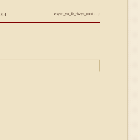
014
nsysu_yu_lit_theys_0001859