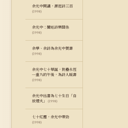
余光中開講，源起詩三百
(1998)
余光中：闡述詩樂關係
(1998)
余學、余詩為余光中賀壽
(1998)
余光中七十華誕，對壘永恆
─重九的午後，為詩人暖壽
(1998)
余光中出書為七十生日「自
放煙火」
(1998)
七十紅塵，余光中帶勁
(1998)