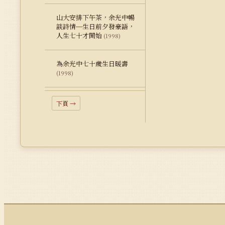
山大安排下午茶，余光中暢
談詩情─生日前夕發豪語，
人生七十才開始
(1998)
為余光中七十歲生日暖壽
(1998)
下頁 →