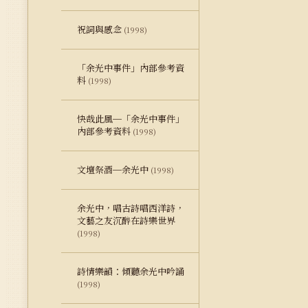
祝詞與感念
(1998)
「余光中事件」內部參考資
料
(1998)
快哉此風─「余光中事件」
內部參考資料
(1998)
文壇祭酒─余光中
(1998)
余光中，唱古詩唱西洋詩，
文藝之友沉醉在詩樂世界
(1998)
詩情樂韻：傾聽余光中吟誦
(1998)