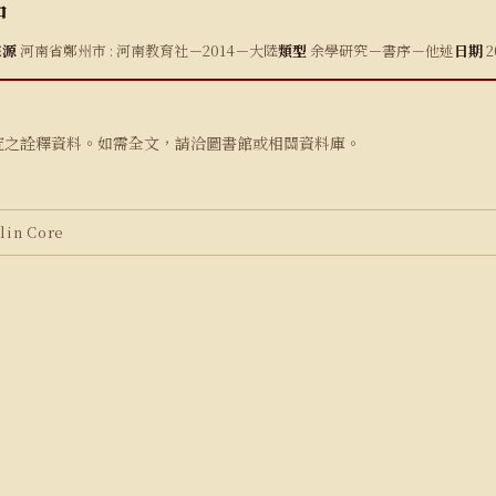
中
來源
河南省鄭州市 : 河南教育社－2014－大陸
類型
余學研究－書序－他述
日期
2
究之詮釋資料。如需全文，請洽圖書館或相關資料庫。
in Core