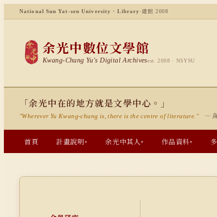
National Sun Yat-sen University · Library
·
建館 2008
余光中數位文學館
Kwang-Chung Yu's Digital Archives
est. 2008 · NSYSU
「余光中在的地方就是文學中心。」
— 
"Wherever Yu Kwang-chung is, there is the centre of literature."
首頁
計畫說明
余光中其人
作品資料
▾
▾
▾