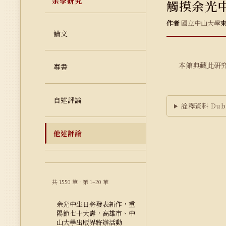
余學研究
觸摸余光
作者
國立中山大學
論文
本館典藏此研
專書
自述評論
詮釋資料 Dubl
他述評論
共 1550 筆 · 第 1–20 筆
余光中生日將發表新作，重
陽節七十大壽，高雄市、中
山大學出版界將辦活動