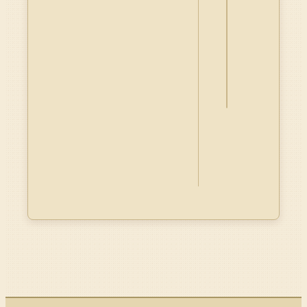
詮
釋
資
料
Dublin
Core