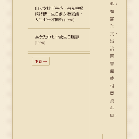
料。
山大安排下午茶，余光中暢
如
談詩情─生日前夕發豪語，
需
人生七十才開始
(1998)
全
文，
為余光中七十歲生日暖壽
請
(1998)
洽
圖
下頁 →
書
館
或
相
關
資
料
庫。