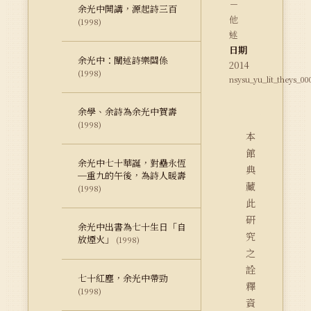
－
余光中開講，源起詩三百
他
(1998)
述
日期
余光中：闡述詩樂關係
2014
(1998)
nsysu_yu_lit_theys_00
余學、余詩為余光中賀壽
(1998)
本
館
余光中七十華誕，對壘永恆
典
─重九的午後，為詩人暖壽
藏
(1998)
此
研
余光中出書為七十生日「自
究
放煙火」
(1998)
之
詮
七十紅塵，余光中帶勁
釋
(1998)
資