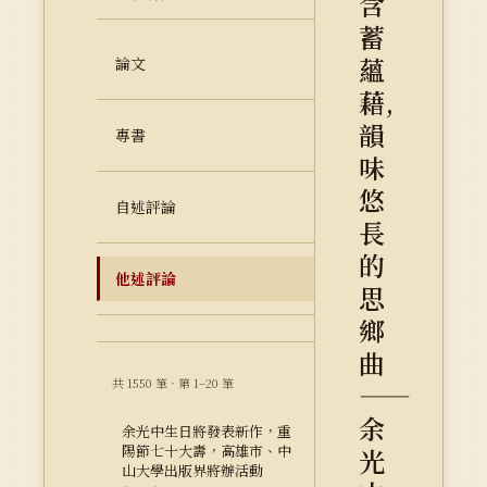
含
蓄
蘊
論文
藉,
韻
專書
味
悠
自述評論
長
的
他述評論
思
鄉
曲
共 1550 筆 · 第 1–20 筆
——
余
余光中生日將發表新作，重
陽節七十大壽，高雄市、中
光
山大學出版界將辦活動