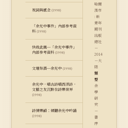
哈爾
祝詞與感念
濱市
(1998)
: 新
青年
「余光中事件」內部參考資
期刊
料
(1998)
出版
總社
快哉此風─「余光中事件」
－
內部參考資料
(1998)
2014
－大
陸
文壇祭酒─余光中
(1998)
類
型
余光中，唱古詩唱西洋詩，
余
文藝之友沉醉在詩樂世界
學
(1998)
研
究
詩情樂韻：傾聽余光中吟誦
－
(1998)
書
序