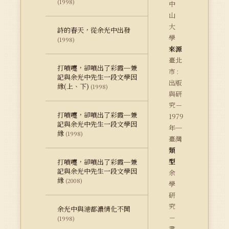
(1998)
中
山
大
詩的春天，從余光中出發
學
(1998)
來源
臺北
打噴嚏，卻噴出了彩霞─兼
市 :
記與余光中先生一段文學因
出版
緣(上、下)
(1998)
與研
究－
打噴嚏，卻噴出了彩霞─兼
1979
記與余光中先生一段文學因
年─
緣
(1998)
臺灣
類
型
打噴嚏，卻噴出了彩霞─兼
記與余光中先生一段文學因
余
緣
(2008)
學
研
究
余光中與港都濃情化不開
－
(1998)
書