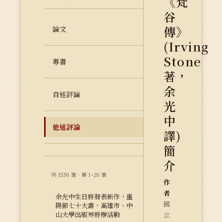
《梵
谷
傳》
論文
(Irving
Stone
專書
著，
余
自述評論
光
中
他述評論
譯)
簡
介
共 1550 筆 · 第 1–20 筆
作
者
余光中生日將發表新作，重
國
陽節七十大壽，高雄市、中
山大學出版界將辦活動
立