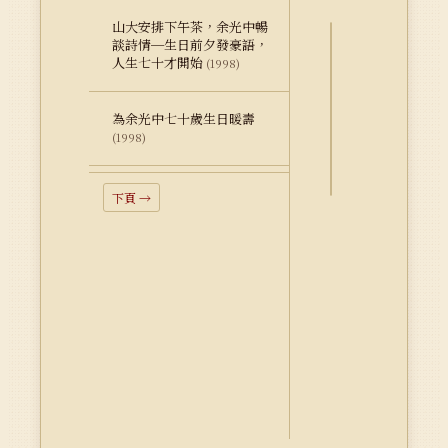
山大安排下午茶，余光中暢
談詩情─生日前夕發豪語，
人生七十才開始
詮
(1998)
釋
資
為余光中七十歲生日暖壽
料
(1998)
Dublin
Core
下頁 →