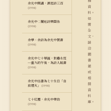
釋
余光中開講，源起詩三百
資
(1998)
料。
如
余光中：闡述詩樂關係
需
(1998)
全
文，
余學、余詩為余光中賀壽
請
(1998)
洽
圖
余光中七十華誕，對壘永恆
書
─重九的午後，為詩人暖壽
館
(1998)
或
相
余光中出書為七十生日「自
關
放煙火」
(1998)
資
料
七十紅塵，余光中帶勁
庫。
(1998)