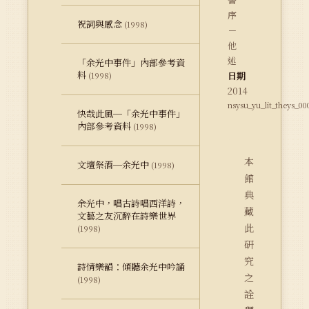
序
祝詞與感念
(1998)
－
他
述
「余光中事件」內部參考資
料
日期
(1998)
2014
nsysu_yu_lit_theys_00
快哉此風─「余光中事件」
內部參考資料
(1998)
本
文壇祭酒─余光中
(1998)
館
典
余光中，唱古詩唱西洋詩，
藏
文藝之友沉醉在詩樂世界
此
(1998)
研
究
詩情樂韻：傾聽余光中吟誦
之
(1998)
詮