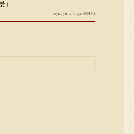
景」
nsysu_yu_lit_theys_0001411