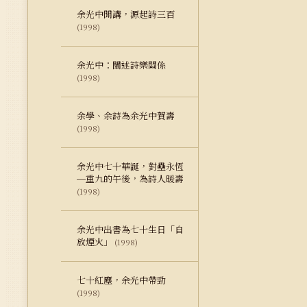
余光中開講，源起詩三百
(1998)
余光中：闡述詩樂關係
(1998)
余學、余詩為余光中賀壽
(1998)
余光中七十華誕，對壘永恆
─重九的午後，為詩人暖壽
(1998)
余光中出書為七十生日「自
放煙火」
(1998)
七十紅塵，余光中帶勁
(1998)