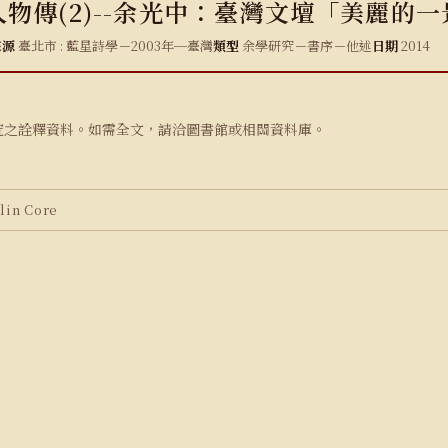
物傳(2)--余光中：臺灣文壇「美麗的一
來源
臺北市 : 藍星詩學－2003年─臺灣
類型
余學研究－書序－他述
日期
2014
究之詮釋資料。如需全文，請洽圖書館或相關資料庫。
in Core