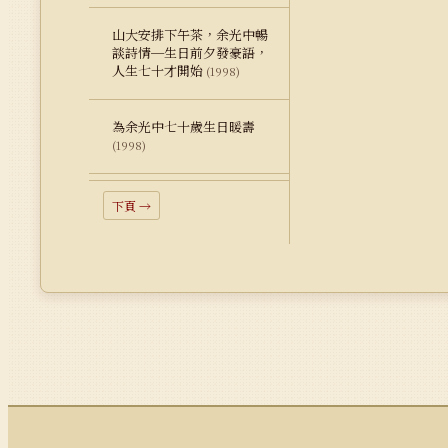
山大安排下午茶，余光中暢
談詩情─生日前夕發豪語，
人生七十才開始
(1998)
為余光中七十歲生日暖壽
(1998)
下頁 →