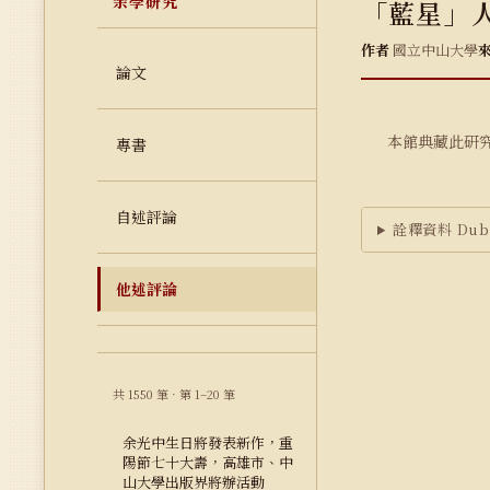
余學研究
「藍星」人
作者
國立中山大學
論文
本館典藏此研
專書
自述評論
詮釋資料 Dubl
他述評論
共 1550 筆 · 第 1–20 筆
余光中生日將發表新作，重
陽節七十大壽，高雄市、中
山大學出版界將辦活動