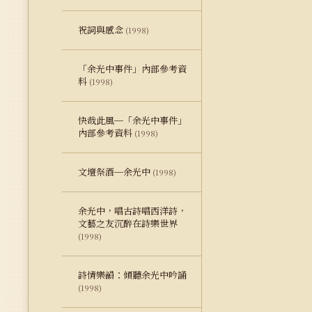
祝詞與感念
(1998)
「余光中事件」內部參考資
料
(1998)
快哉此風─「余光中事件」
內部參考資料
(1998)
文壇祭酒─余光中
(1998)
余光中，唱古詩唱西洋詩，
文藝之友沉醉在詩樂世界
(1998)
詩情樂韻：傾聽余光中吟誦
(1998)