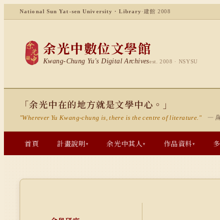
National Sun Yat-sen University · Library
·
建館 2008
余光中數位文學館
Kwang-Chung Yu's Digital Archives
est. 2008 · NSYSU
「余光中在的地方就是文學中心。」
— 
"Wherever Yu Kwang-chung is, there is the centre of literature."
首頁
計畫說明
余光中其人
作品資料
▾
▾
▾