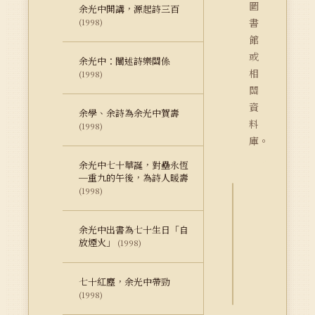
圖
余光中開講，源起詩三百
書
(1998)
館
或
余光中：闡述詩樂關係
相
(1998)
關
資
余學、余詩為余光中賀壽
料
(1998)
庫。
余光中七十華誕，對壘永恆
─重九的午後，為詩人暖壽
(1998)
詮
釋
余光中出書為七十生日「自
放煙火」
資
(1998)
料
Dublin
七十紅塵，余光中帶勁
Core
(1998)