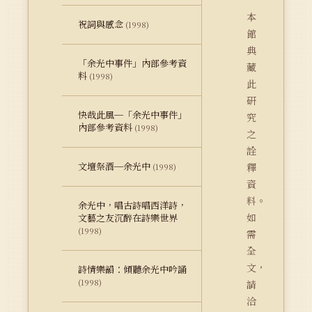
本
祝詞與感念
(1998)
館
典
「余光中事件」內部參考資
藏
料
(1998)
此
研
快哉此風─「余光中事件」
究
內部參考資料
(1998)
之
詮
文壇祭酒─余光中
釋
(1998)
資
料。
余光中，唱古詩唱西洋詩，
如
文藝之友沉醉在詩樂世界
(1998)
需
全
文，
詩情樂韻：傾聽余光中吟誦
(1998)
請
洽