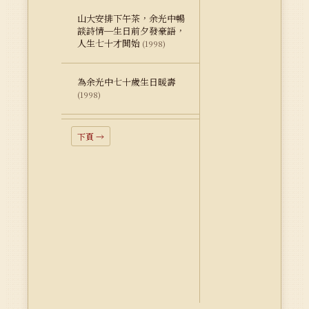
山大安排下午茶，余光中暢
談詩情─生日前夕發豪語，
人生七十才開始
(1998)
為余光中七十歲生日暖壽
(1998)
下頁 →