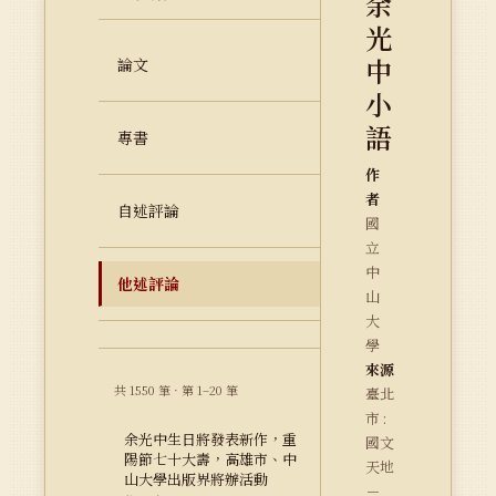
余
光
中
論文
小
語
專書
作
者
自述評論
國
立
中
他述評論
山
大
學
來源
共 1550 筆 · 第 1–20 筆
臺北
市 :
余光中生日將發表新作，重
國文
陽節七十大壽，高雄市、中
天地
山大學出版界將辦活動
－