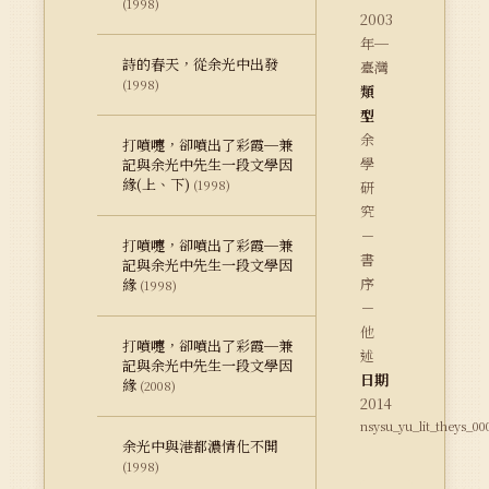
(1998)
2003
年─
詩的春天，從余光中出發
臺灣
(1998)
類
型
余
打噴嚏，卻噴出了彩霞─兼
學
記與余光中先生一段文學因
緣(上、下)
(1998)
研
究
－
打噴嚏，卻噴出了彩霞─兼
書
記與余光中先生一段文學因
序
緣
(1998)
－
他
打噴嚏，卻噴出了彩霞─兼
述
記與余光中先生一段文學因
日期
緣
(2008)
2014
nsysu_yu_lit_theys_00
余光中與港都濃情化不開
(1998)