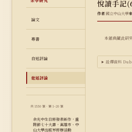
余學研究
悅讀手記(
作者
國立中山大學
論文
本館典藏此研
專書
自述評論
詮釋資料 Dubl
他述評論
共 1550 筆 · 第 1–20 筆
余光中生日將發表新作，重
陽節七十大壽，高雄市、中
山大學出版界將辦活動