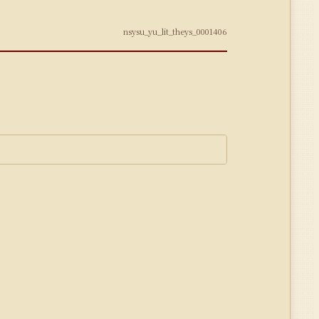
nsysu_yu_lit_theys_0001406