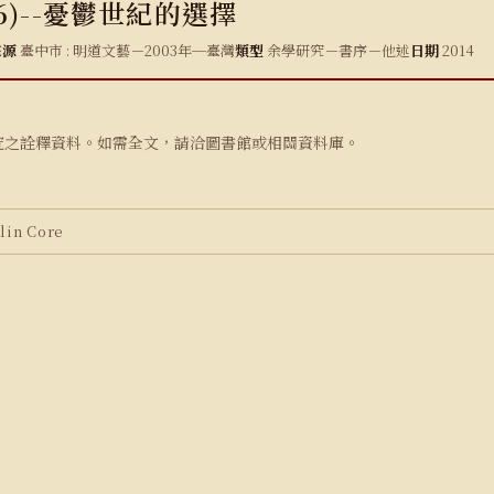
6)--憂鬱世紀的選擇
來源
臺中市 : 明道文藝－2003年─臺灣
類型
余學研究－書序－他述
日期
2014
究之詮釋資料。如需全文，請洽圖書館或相關資料庫。
in Core