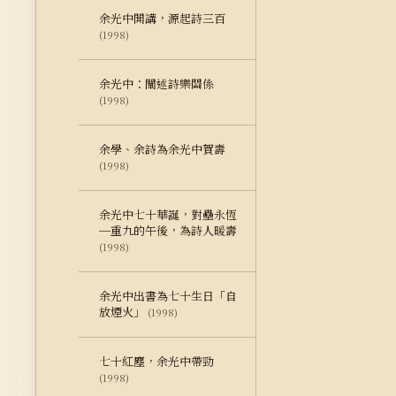
余光中開講，源起詩三百
(1998)
余光中：闡述詩樂關係
(1998)
余學、余詩為余光中賀壽
(1998)
余光中七十華誕，對壘永恆
─重九的午後，為詩人暖壽
(1998)
余光中出書為七十生日「自
放煙火」
(1998)
七十紅塵，余光中帶勁
(1998)