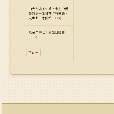
山大安排下午茶，余光中暢
談詩情─生日前夕發豪語，
人生七十才開始
(1998)
為余光中七十歲生日暖壽
(1998)
下頁 →