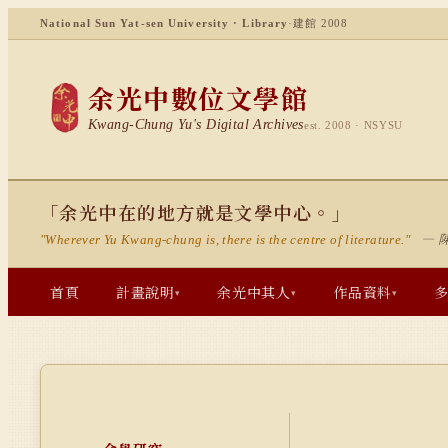
National Sun Yat-sen University · Library
·
建館 2008
余光中數位文學館
Kwang-Chung Yu's Digital Archives
est. 2008 · NSYSU
「余光中在的地方就是文學中心。」
— 
"Wherever Yu Kwang-chung is, there is the centre of literature."
首頁
計畫說明
余光中其人
作品資料
▾
▾
▾