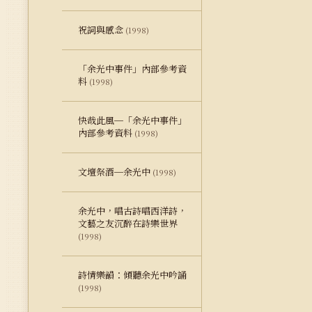
祝詞與感念
(1998)
「余光中事件」內部參考資
料
(1998)
快哉此風─「余光中事件」
內部參考資料
(1998)
文壇祭酒─余光中
(1998)
余光中，唱古詩唱西洋詩，
文藝之友沉醉在詩樂世界
(1998)
詩情樂韻：傾聽余光中吟誦
(1998)